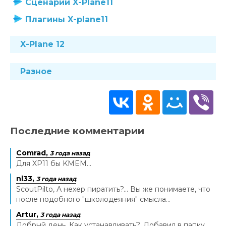
Сценарии X-Plane11
Плагины X-plane11
X-Plane 12
Разное
Последние комментарии
Comrad,
3 года назад
Для XP11 бы KMEM...
nl33,
3 года назад
ScoutPilto, А нехер пиратить?... Вы же понимаете, что
после подобного "школодеяния" смысла...
Artur,
3 года назад
Добрый день. Как устанавливать?. Добавил в папку