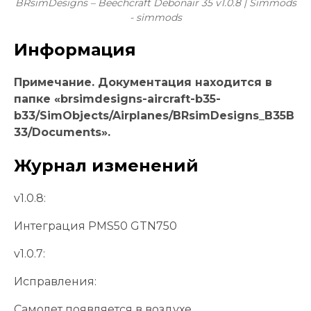
BRsimDesigns – Beechcraft Debonair 35 v1.0.8 | Simmods
- simmods
Информация
Примечание. Документация находится в
папке «brsimdesigns-aircraft-b35-
b33/SimObjects/Airplanes/BRsimDesigns_B35B
33/Documents».
Журнал изменений
v1.0.8:
Интеграция PMS50 GTN750
v1.0.7:
Исправления:
Самолет появляется в воздухе