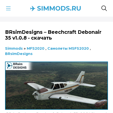
✈️ SIMMODS.RU
BRsimDesigns – Beechcraft Debonair
35 v1.0.8 - скачать
Simmods
»
MFS2020
,
Самолеты MSFS2020
,
BRsimDesigns