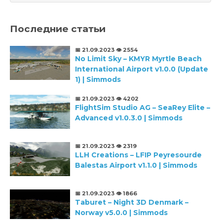
Последние статьи
📅 21.09.2023
👁️ 2554
No Limit Sky – KMYR Myrtle Beach
International Airport v1.0.0 (Update
1) | Simmods
📅 21.09.2023
👁️ 4202
FlightSim Studio AG – SeaRey Elite –
Advanced v1.0.3.0 | Simmods
📅 21.09.2023
👁️ 2319
LLH Creations – LFIP Peyresourde
Balestas Airport v1.1.0 | Simmods
📅 21.09.2023
👁️ 1866
Taburet – Night 3D Denmark –
Norway v5.0.0 | Simmods