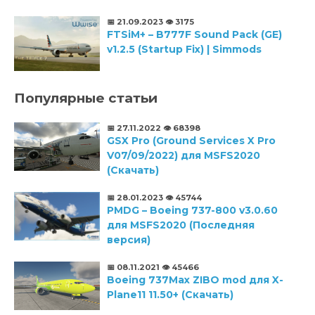
📅 21.09.2023
👁️ 3175
FTSiM+ – B777F Sound Pack (GE)
v1.2.5 (Startup Fix) | Simmods
Популярные статьи
📅 27.11.2022
👁️ 68398
GSX Pro (Ground Services X Pro
V07/09/2022) для MSFS2020
(Скачать)
📅 28.01.2023
👁️ 45744
PMDG – Boeing 737-800 v3.0.60
для MSFS2020 (Последняя
версия)
📅 08.11.2021
👁️ 45466
Boeing 737Max ZIBO mod для X-
Plane11 11.50+ (Скачать)