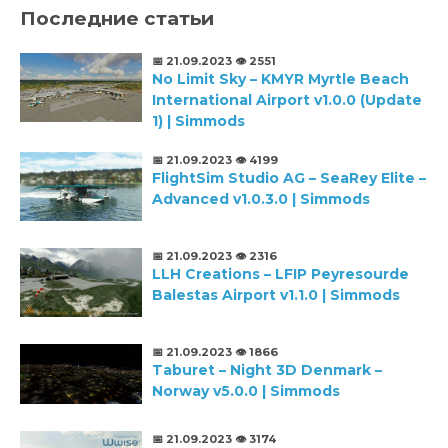
Последние статьи
📅 21.09.2023
👁️ 2551
No Limit Sky – KMYR Myrtle Beach
International Airport v1.0.0 (Update
1) | Simmods
📅 21.09.2023
👁️ 4199
FlightSim Studio AG – SeaRey Elite –
Advanced v1.0.3.0 | Simmods
📅 21.09.2023
👁️ 2316
LLH Creations – LFIP Peyresourde
Balestas Airport v1.1.0 | Simmods
📅 21.09.2023
👁️ 1866
Taburet – Night 3D Denmark –
Norway v5.0.0 | Simmods
📅 21.09.2023
👁️ 3174