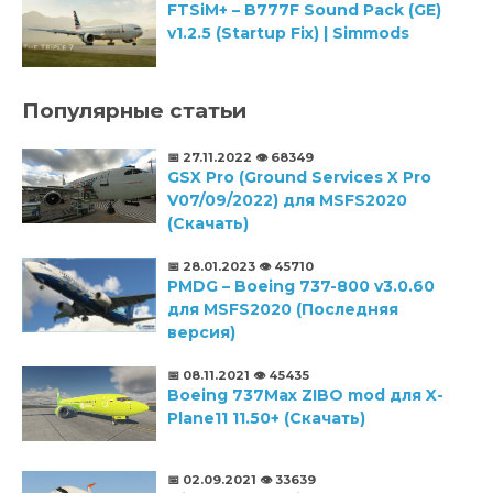
FTSiM+ – B777F Sound Pack (GE)
v1.2.5 (Startup Fix) | Simmods
Популярные статьи
📅 27.11.2022
👁️ 68349
GSX Pro (Ground Services X Pro
V07/09/2022) для MSFS2020
(Скачать)
📅 28.01.2023
👁️ 45710
PMDG – Boeing 737-800 v3.0.60
для MSFS2020 (Последняя
версия)
📅 08.11.2021
👁️ 45435
Boeing 737Max ZIBO mod для X-
Plane11 11.50+ (Скачать)
📅 02.09.2021
👁️ 33639