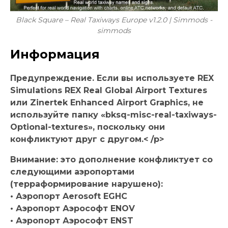
Black Square – Real Taxiways Europe v1.2.0 | Simmods -
simmods
Информация
Предупреждение. Если вы используете REX
Simulations REX Real Global Airport Textures
или Zinertek Enhanced Airport Graphics, не
используйте папку «bksq-misc-real-taxiways-
Optional-textures», поскольку они
конфликтуют друг с другом.< /p>
Внимание: это дополнение конфликтует со
следующими аэропортами
(терраформирование нарушено):
• Аэропорт Aerosoft EGHC
• Аэропорт Аэрософт ENOV
• Аэропорт Аэрософт ENST