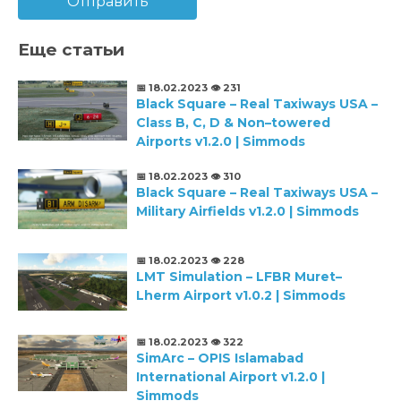
Отправить
Еще статьи
📅 18.02.2023
👁️ 231
Black Square – Real Taxiways USA –
Class B, C, D & Non–towered
Airports v1.2.0 | Simmods
📅 18.02.2023
👁️ 310
Black Square – Real Taxiways USA –
Military Airfields v1.2.0 | Simmods
📅 18.02.2023
👁️ 228
LMT Simulation – LFBR Muret–
Lherm Airport v1.0.2 | Simmods
📅 18.02.2023
👁️ 322
SimArc – OPIS Islamabad
International Airport v1.2.0 |
Simmods