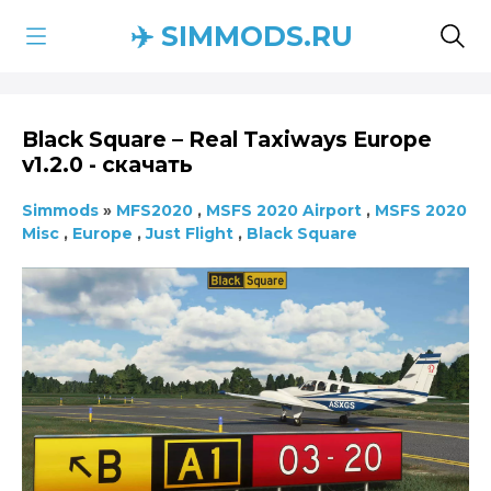
✈️ SIMMODS.RU
Black Square – Real Taxiways Europe
v1.2.0 - скачать
Simmods
»
MFS2020
,
MSFS 2020 Airport
,
MSFS 2020
Misc
,
Europe
,
Just Flight
,
Black Square