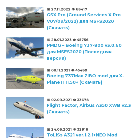
📅 27.11.2022
👁️ 68417
GSX Pro (Ground Services X Pro
V07/09/2022) для MSFS2020
(Скачать)
📅 28.01.2023
👁️ 45756
PMDG – Boeing 737-800 v3.0.60
для MSFS2020 (Последняя
версия)
📅 08.11.2021
👁️ 45489
Boeing 737Max ZIBO mod для X-
Plane11 11.50+ (Скачать)
📅 02.09.2021
👁️ 33678
Flight Factor, Airbus A350 XWB v2.3
(Скачать)
📅 24.08.2021
👁️ 32918
ToLiSs A321 ver.1.2.1+NEO Mod