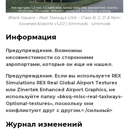
Black Square – Real Taxiways USA – Class B, C, D & Non–
towered Airports v1.2.0 | Simmods - simmods
Информация
Предупреждение. Возможны
несовместимости со сторонними
аэропортами, которые он еще не нашел.
Предупреждение. Если вы используете REX
Simulations REX Real Global Airport Textures
или Zinertek Enhanced Airport Graphics, не
используйте папку «bksq-misc-real-taxiways-
Optional-textures», поскольку они
конфликтуют друг с другом.< /сильный>
Журнал изменений