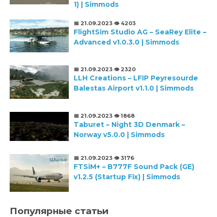
1) | Simmods
📅 21.09.2023
👁️ 4203
FlightSim Studio AG – SeaRey Elite –
Advanced v1.0.3.0 | Simmods
📅 21.09.2023
👁️ 2320
LLH Creations – LFIP Peyresourde
Balestas Airport v1.1.0 | Simmods
📅 21.09.2023
👁️ 1868
Taburet – Night 3D Denmark –
Norway v5.0.0 | Simmods
📅 21.09.2023
👁️ 3176
FTSiM+ – B777F Sound Pack (GE)
v1.2.5 (Startup Fix) | Simmods
Популярные статьи