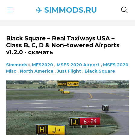
✈️ SIMMODS.RU
Black Square – Real Taxiways USA –
Class B, C, D & Non–towered Airports
v1.2.0 - скачать
Simmods
»
MFS2020
,
MSFS 2020 Airport
,
MSFS 2020
Misc
,
North America
,
Just Flight
,
Black Square