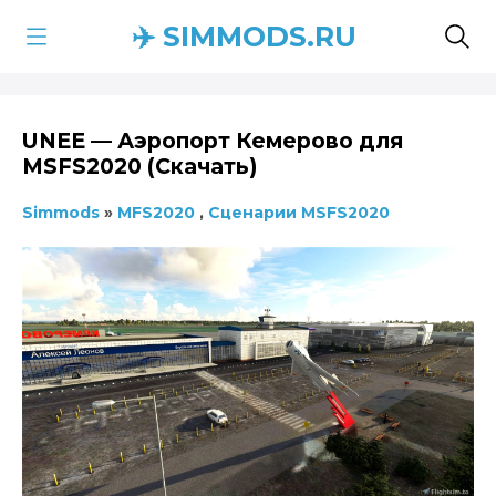
✈️ SIMMODS.RU
UNEE — Аэропорт Кемерово для
MSFS2020 (Скачать)
Simmods
»
MFS2020
,
Сценарии MSFS2020