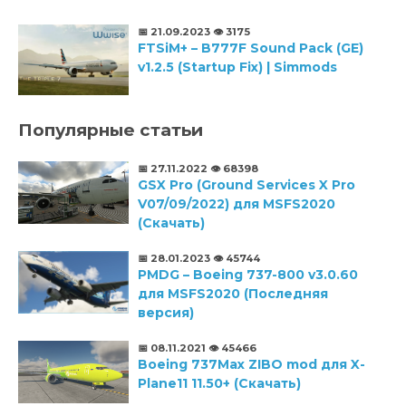
📅 21.09.2023
👁️ 3175
FTSiM+ – B777F Sound Pack (GE)
v1.2.5 (Startup Fix) | Simmods
Популярные статьи
📅 27.11.2022
👁️ 68398
GSX Pro (Ground Services X Pro
V07/09/2022) для MSFS2020
(Скачать)
📅 28.01.2023
👁️ 45744
PMDG – Boeing 737-800 v3.0.60
для MSFS2020 (Последняя
версия)
📅 08.11.2021
👁️ 45466
Boeing 737Max ZIBO mod для X-
Plane11 11.50+ (Скачать)