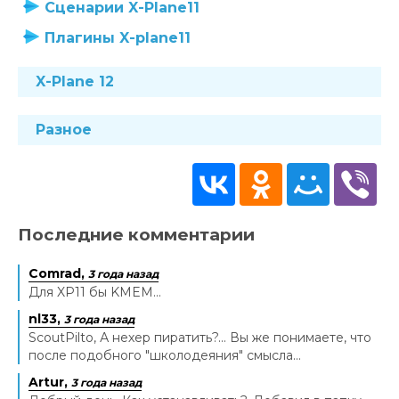
Сценарии X-Plane11
Плагины X-plane11
X-Plane 12
Разное
Последние комментарии
Comrad,
3 года назад
Для XP11 бы KMEM...
nl33,
3 года назад
ScoutPilto, А нехер пиратить?... Вы же понимаете, что
после подобного "школодеяния" смысла...
Artur,
3 года назад