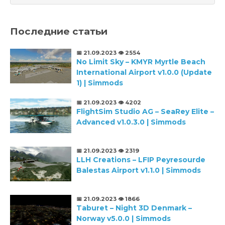
Последние статьи
📅 21.09.2023
👁️ 2554
No Limit Sky – KMYR Myrtle Beach
International Airport v1.0.0 (Update
1) | Simmods
📅 21.09.2023
👁️ 4202
FlightSim Studio AG – SeaRey Elite –
Advanced v1.0.3.0 | Simmods
📅 21.09.2023
👁️ 2319
LLH Creations – LFIP Peyresourde
Balestas Airport v1.1.0 | Simmods
📅 21.09.2023
👁️ 1866
Taburet – Night 3D Denmark –
Norway v5.0.0 | Simmods