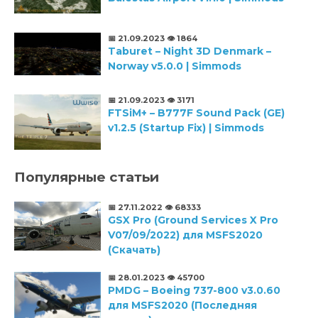
📅 21.09.2023
👁️ 1864
Taburet – Night 3D Denmark –
Norway v5.0.0 | Simmods
📅 21.09.2023
👁️ 3171
FTSiM+ – B777F Sound Pack (GE)
v1.2.5 (Startup Fix) | Simmods
Популярные статьи
📅 27.11.2022
👁️ 68333
GSX Pro (Ground Services X Pro
V07/09/2022) для MSFS2020
(Скачать)
📅 28.01.2023
👁️ 45700
PMDG – Boeing 737-800 v3.0.60
для MSFS2020 (Последняя