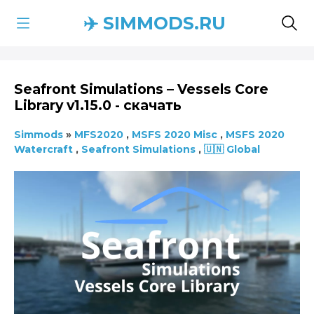
✈️ SIMMODS.RU
Seafront Simulations – Vessels Core
Library v1.15.0 - скачать
Simmods
»
MFS2020
,
MSFS 2020 Misc
,
MSFS 2020
Watercraft
,
Seafront Simulations
,
🇺🇳 Global