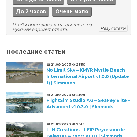
До 2 часов
Очень мало
Чтобы проголосовать, кликните на
Результаты
нужный вариант ответа.
Последние статьи
📅 21.09.2023
👁️ 2550
No Limit Sky – KMYR Myrtle Beach
International Airport v1.0.0 (Update
1) | Simmods
📅 21.09.2023
👁️ 4198
FlightSim Studio AG – SeaRey Elite –
Advanced v1.0.3.0 | Simmods
📅 21.09.2023
👁️ 2315
LLH Creations – LFIP Peyresourde
Balestas Airport v1.1.0 | Simmods