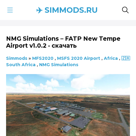
✈️ SIMMODS.RU
NMG Simulations – FATP New Tempe
Airport v1.0.2 - скачать
Simmods
»
MFS2020
,
MSFS 2020 Airport
,
Africa
,
🇿🇦
South Africa
,
NMG Simulations