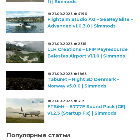
1) | Simmods
📅 21.09.2023
👁️ 4196
FlightSim Studio AG – SeaRey Elite –
Advanced v1.0.3.0 | Simmods
📅 21.09.2023
👁️ 2315
LLH Creations – LFIP Peyresourde
Balestas Airport v1.1.0 | Simmods
📅 21.09.2023
👁️ 1863
Taburet – Night 3D Denmark –
Norway v5.0.0 | Simmods
📅 21.09.2023
👁️ 3171
FTSiM+ – B777F Sound Pack (GE)
v1.2.5 (Startup Fix) | Simmods
Популярные статьи