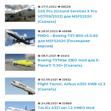
📅 27.11.2022
👁️ 68328
GSX Pro (Ground Services X Pro
V07/09/2022) для MSFS2020
(Скачать)
📅 28.01.2023
👁️ 45698
PMDG – Boeing 737-800 v3.0.60
для MSFS2020 (Последняя
версия)
📅 08.11.2021
👁️ 45414
Boeing 737Max ZIBO mod для X-
Plane11 11.50+ (Скачать)
📅 02.09.2021
👁️ 33632
Flight Factor, Airbus A350 XWB v2.3
(Скачать)
📅 24.08.2021
👁️ 32869
ToLiSs A321 ver.1.2.1+NEO Mod