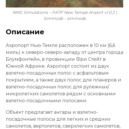
NMG Simulations – FATP New Tempe Airport v1.0.2 |
Simmods - simmods
Описание
Аэропорт Нью-Темпе расположен в 10 км (6,6
миль) к северо-северо-западу от центра города
Блумфонтейн, в провинции Фри Стейт в
Южной Африке. Аэропорт состоит из двух
взлетно-посадочных полос с асфальтовым
покрытием, а также двух полос для планеров и
взлетно-посадочных полос для рулежных/
микролегких самолетов рядом с основными
взлетно-посадочными полосами.
Объект предлагает ангары и взлетно-
посадочные полосы для легких и средних
самолетов, вертолетов, сверхлегких самолетов,