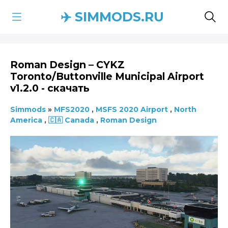
✈️ SIMMODS.RU
Roman Design – CYKZ
Toronto/Buttonville Municipal Airport
v1.2.0 - скачать
Simmods
»
MFS2020
,
MSFS 2020 Airport
,
North
America
,
🇨🇦 Canada
,
Roman Design