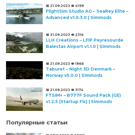
📅 21.09.2023
👁️ 4199
FlightSim Studio AG – SeaRey Elite –
Advanced v1.0.3.0 | Simmods
📅 21.09.2023
👁️ 2316
LLH Creations – LFIP Peyresourde
Balestas Airport v1.1.0 | Simmods
📅 21.09.2023
👁️ 1866
Taburet – Night 3D Denmark –
Norway v5.0.0 | Simmods
📅 21.09.2023
👁️ 3174
FTSiM+ – B777F Sound Pack (GE)
v1.2.5 (Startup Fix) | Simmods
Популярные статьи