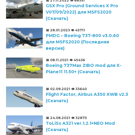
📅 27.11.2022
👁️ 68351
GSX Pro (Ground Services X Pro
V07/09/2022) для MSFS2020
(Скачать)
📅 28.01.2023
👁️ 45711
PMDG – Boeing 737-800 v3.0.60
для MSFS2020 (Последняя
версия)
📅 08.11.2021
👁️ 45436
Boeing 737Max ZIBO mod для X-
Plane11 11.50+ (Скачать)
📅 02.09.2021
👁️ 33640
Flight Factor, Airbus A350 XWB v2.3
(Скачать)
📅 24.08.2021
👁️ 32875
ToLiSs A321 ver.1.2.1+NEO Mod
(Скачать)