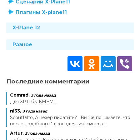
Сценарии X-Plane11
Плагины X-plane11
X-Plane 12
Разное
Последние комментарии
Comrad,
3 года назад
Для XP11 бы KMEM...
nl33,
3 года назад
ScoutPilto, А нехер пиратить?... Вы же понимаете, что
после подобного "школодеяния" смысла...
Artur,
3 года назад
Добрый день. Как устанавливать?. Добавил в папку