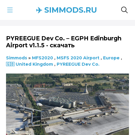
✈️ SIMMODS.RU
PYREEGUE Dev Co. – EGPH Edinburgh
Airport v1.1.5 - скачать
Simmods
»
MFS2020
,
MSFS 2020 Airport
,
Europe
,
🇬🇧 United Kingdom
,
PYREEGUE Dev Co.