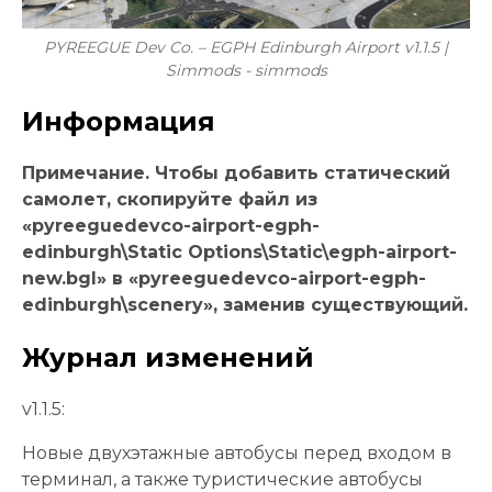
PYREEGUE Dev Co. – EGPH Edinburgh Airport v1.1.5 |
Simmods - simmods
Информация
Примечание. Чтобы добавить статический
самолет, скопируйте файл из
«pyreeguedevco-airport-egph-
edinburgh\Static Options\Static\egph-airport-
new.bgl» в «pyreeguedevco-airport-egph-
edinburgh\scenery», заменив существующий.
Журнал изменений
v1.1.5:
Новые двухэтажные автобусы перед входом в
терминал, а также туристические автобусы