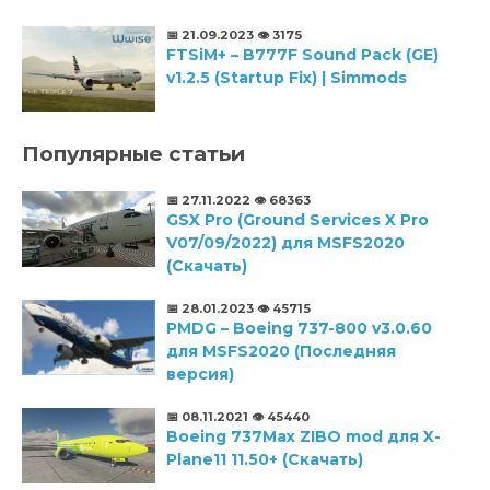
📅 21.09.2023
👁️ 3175
FTSiM+ – B777F Sound Pack (GE)
v1.2.5 (Startup Fix) | Simmods
Популярные статьи
📅 27.11.2022
👁️ 68363
GSX Pro (Ground Services X Pro
V07/09/2022) для MSFS2020
(Скачать)
📅 28.01.2023
👁️ 45715
PMDG – Boeing 737-800 v3.0.60
для MSFS2020 (Последняя
версия)
📅 08.11.2021
👁️ 45440
Boeing 737Max ZIBO mod для X-
Plane11 11.50+ (Скачать)