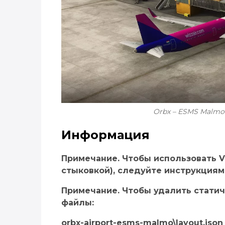
Orbx – ESMS Malmo 
Информация
Примечание. Чтобы использовать 
стыковкой), следуйте инструкциям 
Примечание. Чтобы удалить стати
файлы:
orbx-airport-esms-malmo\layout.json -