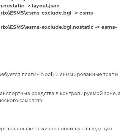
.nostatic -> layout.json
Orbx\ESMS\esms-exclude.bgl -> esms-
rbx\ESMS\esms-exclude.bgl.nostatic -> esms-
ебуется плагин Nool) и анимированные трапы
нспортные средства в контролируемой зоне, а
ческого самолета
ерг воплощает в жизнь новейшую шведскую