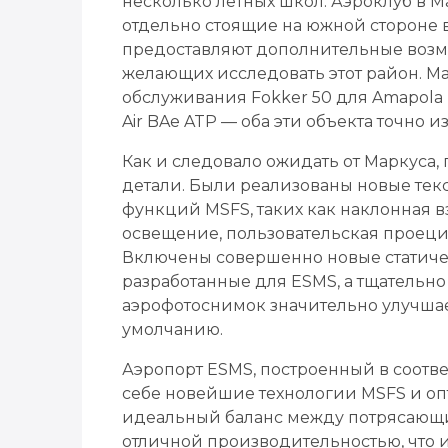
несколько летных школ. Аэроклуб в
отдельно стоящие на южной стороне 
предоставляют дополнительные возм
желающих исследовать этот район. Ма
обслуживания Fokker 50 для Amapola 
Air BAe ATP — оба эти объекта точно 
Как и следовало ожидать от Маркуса
детали. Были реализованы новые текс
функций MSFS, таких как наклонная 
освещение, пользовательская проеци
Включены совершенно новые статиче
разработанные для ESMS, а тщательно
аэрофотоснимок значительно улучшае
умолчанию.
Аэропорт ESMS, построенный в соотве
себе новейшие технологии MSFS и о
идеальный баланс между потрясающи
отличной производительностью, что 