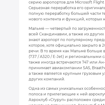
серию аэропортов для Microsoft Flight
Серьезная переработка его оригинал
полную переработку большей части те
нового контента и функций, которых
Мальмё — четвертый по загруженнос
всей Скандинавии, а также из други
знают аэропорт по популярному пре
которое, хотя официально закрыто в 
речи. В то время как Мальмё больше 
(737 / A320 / E-Jet) и региональными с
также иногда встречаются 747 или Ан-
принимает авиакомпании SAS, Braathen
а также является крупным грузовым у
других компаний.
Одна из самых уникальных особеннос
полоса и прилегающие к ней аэроклу
Аэроклуб «Стуруп» расположен среди 