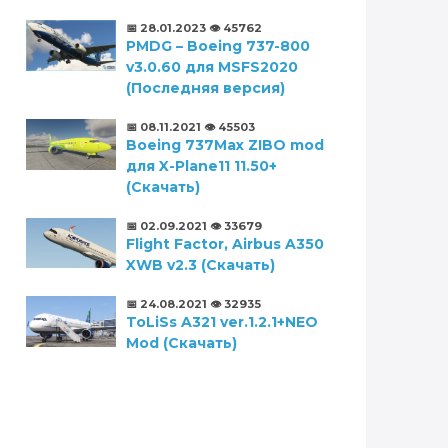
📅 28.01.2023
👁️ 45762
PMDG – Boeing 737-800
v3.0.60 для MSFS2020
(Последняя версия)
📅 08.11.2021
👁️ 45503
Boeing 737Max ZIBO mod
для X-Plane11 11.50+
(Скачать)
📅 02.09.2021
👁️ 33679
Flight Factor, Airbus A350
XWB v2.3 (Скачать)
📅 24.08.2021
👁️ 32935
ToLiSs A321 ver.1.2.1+NEO
Mod (Скачать)