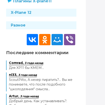
Плагины X-plane11
X-Plane 12
Разное
Последние комментарии
Comrad,
3 года назад
Для XP11 бы KMEM...
nl33,
3 года назад
ScoutPilto, А нехер пиратить?... Вы же
понимаете, что после подобного
"школодеяния" смысла...
Artur,
3 года назад
Добрый день. Как устанавливать?.