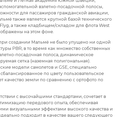
 Мальмё и Летная академия Южной Швеции,
вспомогательной взлетно-посадочной полосы,
ожности для пассажиров гражданской авиации,
льмё также является крупной базой технического
Flyg, а также кладбищем/складом для флота West
изображены на этом фоне.
, при создании Мальмё не было упущено ни одной
туры PBR, в то время как множество собственных
взлетно-посадочная полоса, динамическое
руемая сетка (наземная полигональная).
ские модели самолетов и GSE, специально
 сбалансированное по цвету пользовательское
т качество земли по сравнению с ортофото по
тствии с высочайшими стандартами, сочетает в
птимизацию передового опыта, обеспечивая
ми визуальными эффектами высокого качества и
идеально подходит в качестве вашего следующего