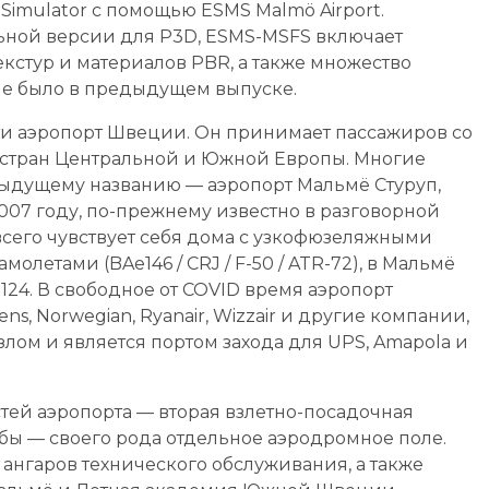
 Simulator с помощью ESMS Malmö Airport.
ьной версии для P3D, ESMS-MSFS включает
кстур и материалов PBR, а также множество
 не было в предыдущем выпуске.
ти аэропорт Швеции. Он принимает пассажиров со
х стран Центральной и Южной Европы. Многие
дыдущему названию — аэропорт Мальмё Стуруп,
2007 году, по-прежнему известно в разговорной
всего чувствует себя дома с узкофюзеляжными
амолетами (BAe146 / CRJ / F-50 / ATR-72), в Мальмё
124. В свободное от COVID время аэропорт
s, Norwegian, Ryanair, Wizzair и другие компании,
злом и является портом захода для UPS, Amapola и
тей аэропорта — вторая взлетно-посадочная
бы — своего рода отдельное аэродромное поле.
ангаров технического обслуживания, а также