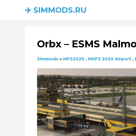
✈️ SIMMODS.RU
Orbx – ESMS Malmo A
Simmods
»
MFS2020
,
MSFS 2020 Airport
,