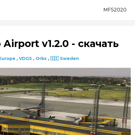
MFS2020
irport v1.2.0 - скачать
Europe
,
VDGS
,
Orbx
,
🇸🇪 Sweden