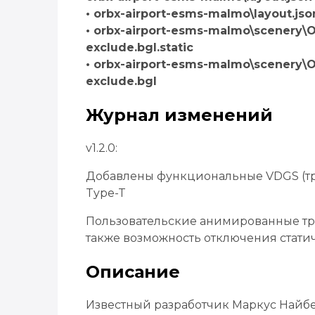
• orbx-airport-esms-malmo\layout.json
• orbx-airport-esms-malmo\scenery\
exclude.bgl.static
• orbx-airport-esms-malmo\scenery\O
exclude.bgl
Журнал изменений
v1.2.0:
Добавлены функциональные VDGS (тр
Type-T
Пользовательские анимированные тра
также возможность отключения стати
Описание
Известный разработчик Маркус Найб