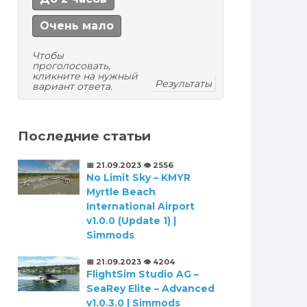
Очень мало
Чтобы
проголосовать,
кликните на нужный
Результаты
вариант ответа.
Последние статьи
📅 21.09.2023
👁️ 2556
No Limit Sky – KMYR
Myrtle Beach
International Airport
v1.0.0 (Update 1) |
Simmods
📅 21.09.2023
👁️ 4204
FlightSim Studio AG –
SeaRey Elite – Advanced
v1.0.3.0 | Simmods