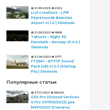
📅 21.09.2023
👁️ 2322
LLH Creations – LFIP
Peyresourde Balestas
Airport v1.1.0 | Simmods
📅 21.09.2023
👁️ 1868
Taburet – Night 3D
Denmark – Norway v5.0.0 |
Simmods
📅 21.09.2023
👁️ 3177
FTSiM+ – B777F Sound
Pack (GE) v1.2.5 (Startup
Fix) | Simmods
Популярные статьи
📅 27.11.2022
👁️ 68439
GSX Pro (Ground Services
X Pro V07/09/2022) для
MSFS2020 (Скачать)