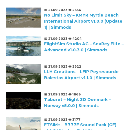
📅 21.09.2023
👁️ 2556
No Limit Sky – KMYR Myrtle Beach
International Airport v1.0.0 (Update
1) | Simmods
📅 21.09.2023
👁️ 4204
FlightSim Studio AG – SeaRey Elite –
Advanced v1.0.3.0 | Simmods
📅 21.09.2023
👁️ 2322
LLH Creations – LFIP Peyresourde
Balestas Airport v1.1.0 | Simmods
📅 21.09.2023
👁️ 1868
Taburet – Night 3D Denmark –
Norway v5.0.0 | Simmods
📅 21.09.2023
👁️ 3177
FTSiM+ – B777F Sound Pack (GE)