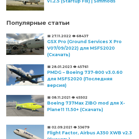
v1.2.5 (Startup Fix) | Simmods
Популярные статьи
📅 27.11.2022
👁️ 68437
GSX Pro (Ground Services X Pro
V07/09/2022) для MSFS2020
(Скачать)
📅 28.01.2023
👁️ 45761
PMDG – Boeing 737-800 v3.0.60
для MSFS2020 (Последняя
версия)
📅 08.11.2021
👁️ 45502
Boeing 737Max ZIBO mod для X-
Plane11 11.50+ (Скачать)
📅 02.09.2021
👁️ 33679
Flight Factor, Airbus A350 XWB v2.3