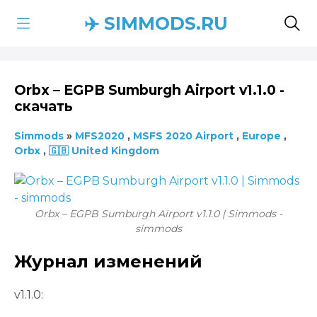
✈️ SIMMODS.RU
Orbx – EGPB Sumburgh Airport v1.1.0 -
скачать
Simmods
»
MFS2020
,
MSFS 2020 Airport
,
Europe
,
Orbx
,
🇬🇧 United Kingdom
Orbx – EGPB Sumburgh Airport v1.1.0 | Simmods -
simmods
Журнал изменений
v1.1.0: