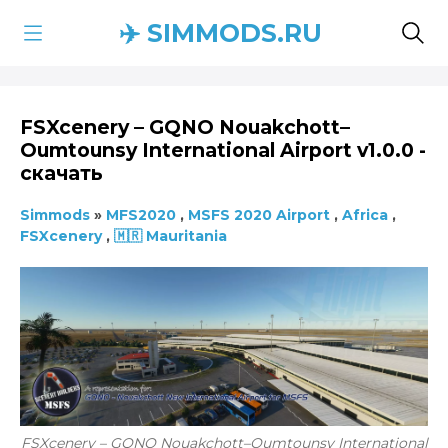
✈️ SIMMODS.RU
FSXcenery – GQNO Nouakchott–
Oumtounsy International Airport v1.0.0 -
скачать
Simmods
»
MFS2020
,
MSFS 2020 Airport
,
Africa
,
FSXcenery
,
🇲🇷 Mauritania
FSXcenery – GQNO Nouakchott–Oumtounsy International