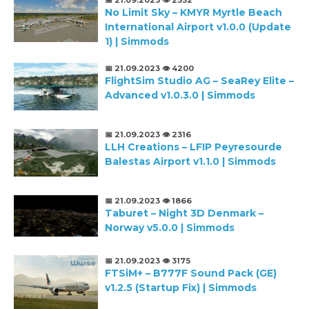
No Limit Sky – KMYR Myrtle Beach
International Airport v1.0.0 (Update
1) | Simmods
📅 21.09.2023
👁️ 4200
FlightSim Studio AG – SeaRey Elite –
Advanced v1.0.3.0 | Simmods
📅 21.09.2023
👁️ 2316
LLH Creations – LFIP Peyresourde
Balestas Airport v1.1.0 | Simmods
📅 21.09.2023
👁️ 1866
Taburet – Night 3D Denmark –
Norway v5.0.0 | Simmods
📅 21.09.2023
👁️ 3175
FTSiM+ – B777F Sound Pack (GE)
v1.2.5 (Startup Fix) | Simmods