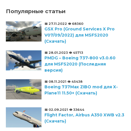
Популярные статьи
📅 27.11.2022
👁️ 68360
GSX Pro (Ground Services X Pro
V07/09/2022) для MSFS2020
(Скачать)
📅 28.01.2023
👁️ 45713
PMDG – Boeing 737-800 v3.0.60
для MSFS2020 (Последняя
версия)
📅 08.11.2021
👁️ 45438
Boeing 737Max ZIBO mod для X-
Plane11 11.50+ (Скачать)
📅 02.09.2021
👁️ 33644
Flight Factor, Airbus A350 XWB v2.3
(Скачать)