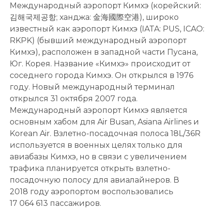
Международный аэропорт Кимхэ (корейский:
김해국제공항; ханджа: 金海國際空港), широко
известный как аэропорт Кимхэ (IATA: PUS, ICAO:
RKPK) (бывший международный аэропорт
Кимхэ), расположен в западной части Пусана,
Юг. Корея. Название «Кимхэ» происходит от
соседнего города Кимхэ. Он открылся в 1976
году. Новый международный терминал
открылся 31 октября 2007 года.
Международный аэропорт Кимхэ является
основным хабом для Air Busan, Asiana Airlines и
Korean Air. Взлетно-посадочная полоса 18L/36R
используется в военных целях только для
авиабазы ​​Кимхэ, но в связи с увеличением
трафика планируется открыть взлетно-
посадочную полосу для авиалайнеров. В
2018 году аэропортом воспользовались
17 064 613 пассажиров.