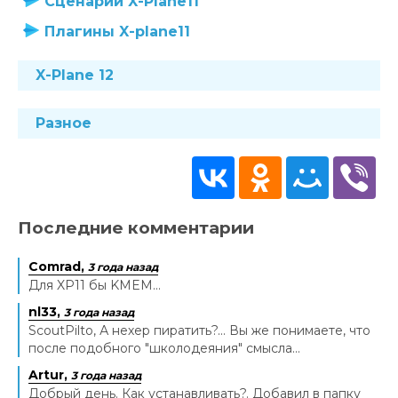
Сценарии X-Plane11
Плагины X-plane11
X-Plane 12
Разное
Последние комментарии
Comrad,
3 года назад
Для XP11 бы KMEM...
nl33,
3 года назад
ScoutPilto, А нехер пиратить?... Вы же понимаете, что
после подобного "школодеяния" смысла...
Artur,
3 года назад
Добрый день. Как устанавливать?. Добавил в папку