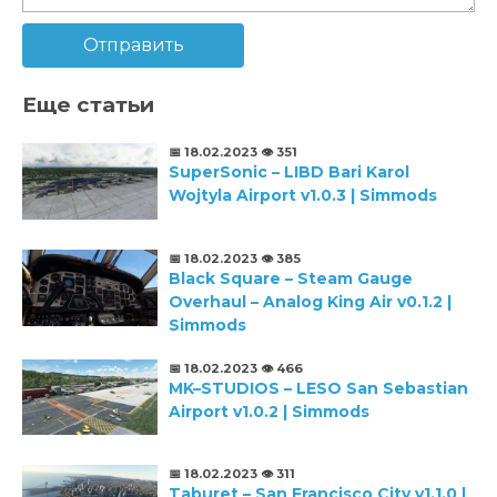
Отправить
Еще статьи
📅 18.02.2023
👁️ 351
SuperSonic – LIBD Bari Karol
Wojtyla Airport v1.0.3 | Simmods
📅 18.02.2023
👁️ 385
Black Square – Steam Gauge
Overhaul – Analog King Air v0.1.2 |
Simmods
📅 18.02.2023
👁️ 466
MK–STUDIOS – LESO San Sebastian
Airport v1.0.2 | Simmods
📅 18.02.2023
👁️ 311
Taburet – San Francisco City v1.1.0 |