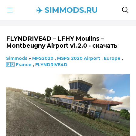
✈️ SIMMODS.RU
FLYNDRIVE4D – LFHY Moulins –
Montbeugny Airport v1.2.0 - скачать
Simmods
»
MFS2020
,
MSFS 2020 Airport
,
Europe
,
🇫🇷 France
,
FLYNDRIVE4D