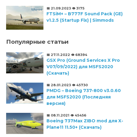
📅 21.09.2023
👁️ 3175
FTSiM+ – B777F Sound Pack (GE)
v1.2.5 (Startup Fix) | Simmods
Популярные статьи
📅 27.11.2022
👁️ 68394
GSX Pro (Ground Services X Pro
V07/09/2022) для MSFS2020
(Скачать)
📅 28.01.2023
👁️ 45730
PMDG – Boeing 737-800 v3.0.60
для MSFS2020 (Последняя
версия)
📅 08.11.2021
👁️ 45456
Boeing 737Max ZIBO mod для X-
Plane11 11.50+ (Скачать)