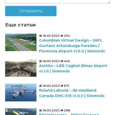
Отправить
Еще статьи
📅 18.02.2023
👁️ 254
Colombian Virtual Design – SKFL
Gustavo Artunduaga Paredes /
Florencia Airport v1.0.0 | Simmods
📅 18.02.2023
👁️ 445
AmSim – LIEE Cagliari Elmas Airport
v1.1.0 | Simmods
📅 18.02.2023
👁️ 671
Roland Laborie – de Havilland
Canada DHC–515 v1.0.0 | Simmods
📅 18.02.2023
👁️ 288
BRsimDesigns – ERCO Ercoupe