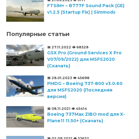
FTSiM+ – B777F Sound Pack (GE)
v1.2.5 (Startup Fix) | Simmods
Популярные статьи
📅 27.11.2022
👁️ 68328
GSX Pro (Ground Services X Pro
V07/09/2022) для MSFS2020
(Скачать)
📅 28.01.2023
👁️ 45698
PMDG – Boeing 737-800 v3.0.60
для MSFS2020 (Последняя
версия)
📅 08.11.2021
👁️ 45414
Boeing 737Max ZIBO mod для X-
Plane11 11.50+ (Скачать)
📅 02.09.2021
👁️ 33632