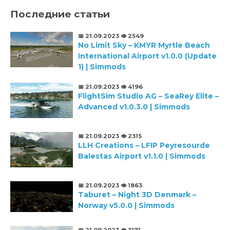
Последние статьи
📅 21.09.2023
👁️ 2549
No Limit Sky – KMYR Myrtle Beach
International Airport v1.0.0 (Update
1) | Simmods
📅 21.09.2023
👁️ 4196
FlightSim Studio AG – SeaRey Elite –
Advanced v1.0.3.0 | Simmods
📅 21.09.2023
👁️ 2315
LLH Creations – LFIP Peyresourde
Balestas Airport v1.1.0 | Simmods
📅 21.09.2023
👁️ 1863
Taburet – Night 3D Denmark –
Norway v5.0.0 | Simmods
📅 21.09.2023
👁️ 3171