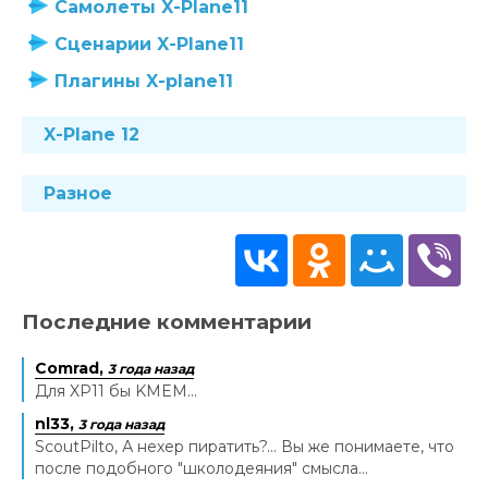
Самолеты X-Plane11
Сценарии X-Plane11
Плагины X-plane11
X-Plane 12
Разное
Последние комментарии
Comrad,
3 года назад
Для XP11 бы KMEM...
nl33,
3 года назад
ScoutPilto, А нехер пиратить?... Вы же понимаете, что
после подобного "школодеяния" смысла...