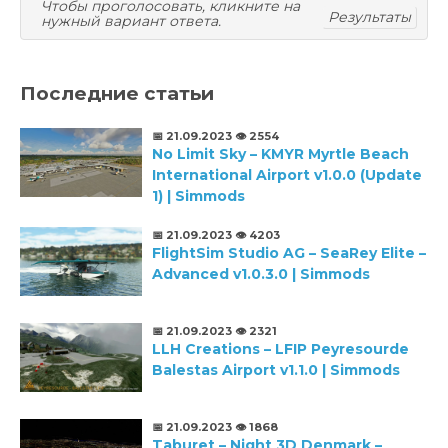
Чтобы проголосовать, кликните на
Результаты
нужный вариант ответа.
Последние статьи
📅 21.09.2023
👁️ 2554
No Limit Sky – KMYR Myrtle Beach
International Airport v1.0.0 (Update
1) | Simmods
📅 21.09.2023
👁️ 4203
FlightSim Studio AG – SeaRey Elite –
Advanced v1.0.3.0 | Simmods
📅 21.09.2023
👁️ 2321
LLH Creations – LFIP Peyresourde
Balestas Airport v1.1.0 | Simmods
📅 21.09.2023
👁️ 1868
Taburet – Night 3D Denmark –