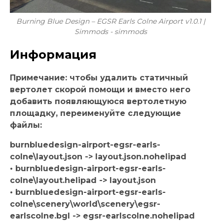
Burning Blue Design – EGSR Earls Colne Airport v1.0.1 |
Simmods - simmods
Информация
Примечание: чтобы удалить статичный
вертолет скорой помощи и вместо него
добавить появляющуюся вертолетную
площадку, переименуйте следующие
файлы:
burnbluedesign-airport-egsr-earls-
colne\layout.json -> layout.json.nohelipad
• burnbluedesign-airport-egsr-earls-
colne\layout.helipad -> layout.json
• burnbluedesign-airport-egsr-earls-
colne\scenery\world\scenery\egsr-
earlscolne.bgl -> egsr-earlscolne.nohelipad