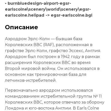
• burnbluedesign-airport-egsr-
earlscolne\scenery\world\scenery\egsr-
earlscolne.helipad -> egsr-earlscolne.bgl
Описание
Аэродром Эрлс-Колн — бывшая база
Королевских ВВС (RAF), расположенная в
графстве Эрлс-Колн, графство Эссекс, Англия.
Аэродром был построен в 1942 году в рамках
расширения Королевских ВВС во время
Второй мировой войны. Он использовался в
основном как тренировочная база для
летчиков-истребителей.
Первоначально аэродром использовался
командованием истребительной группы № 11
Королевских ВВС, которое отвечало за оборону
Лондона и юго-востока Англии. В Earls Colne