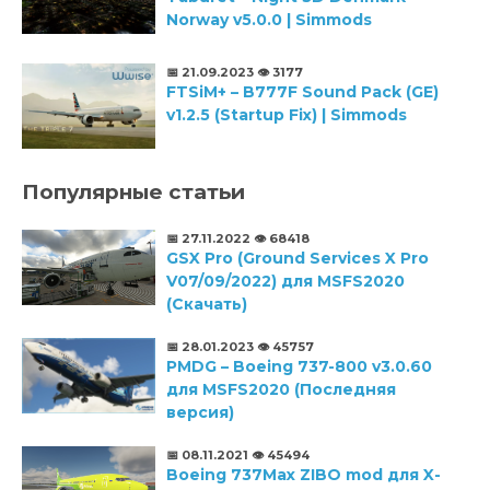
Norway v5.0.0 | Simmods
📅 21.09.2023
👁️ 3177
FTSiM+ – B777F Sound Pack (GE)
v1.2.5 (Startup Fix) | Simmods
Популярные статьи
📅 27.11.2022
👁️ 68418
GSX Pro (Ground Services X Pro
V07/09/2022) для MSFS2020
(Скачать)
📅 28.01.2023
👁️ 45757
PMDG – Boeing 737-800 v3.0.60
для MSFS2020 (Последняя
версия)
📅 08.11.2021
👁️ 45494
Boeing 737Max ZIBO mod для X-