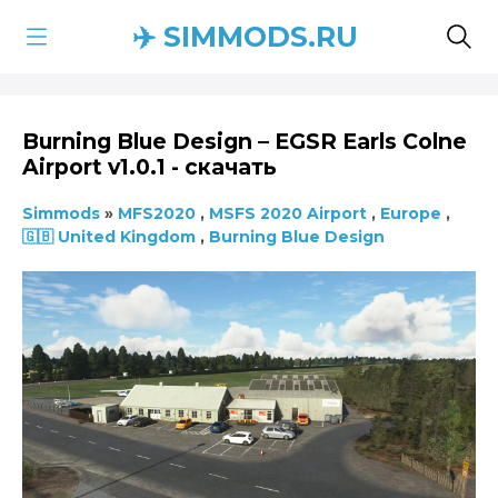
✈️ SIMMODS.RU
Burning Blue Design – EGSR Earls Colne
Airport v1.0.1 - скачать
Simmods
»
MFS2020
,
MSFS 2020 Airport
,
Europe
,
🇬🇧 United Kingdom
,
Burning Blue Design