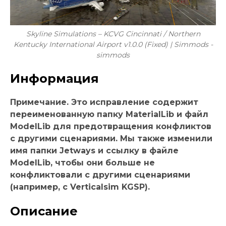
Skyline Simulations – KCVG Cincinnati / Northern
Kentucky International Airport v1.0.0 (Fixed) | Simmods -
simmods
Информация
Примечание. Это исправление содержит
переименованную папку MaterialLib и файл
ModelLib для предотвращения конфликтов
с другими сценариями. Мы также изменили
имя папки Jetways и ссылку в файле
ModelLib, чтобы они больше не
конфликтовали с другими сценариями
(например, с Verticalsim KGSP).
Описание