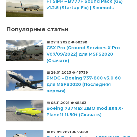
FTSiM+ – B777F Sound Pack (GE)
v1.2.5 (Startup Fix) | Simmods
Популярные статьи
📅 27.11.2022
👁️ 68398
GSX Pro (Ground Services X Pro
V07/09/2022) для MSFS2020
(Скачать)
📅 28.01.2023
👁️ 45739
PMDG – Boeing 737-800 v3.0.60
для MSFS2020 (Последняя
версия)
📅 08.11.2021
👁️ 45463
Boeing 737Max ZIBO mod для X-
Plane11 11.50+ (Скачать)
📅 02.09.2021
👁️ 33660