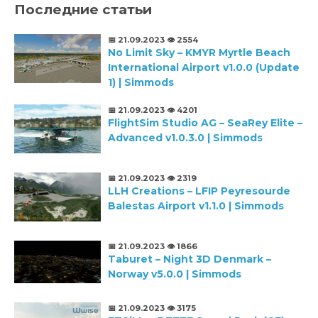
Последние статьи
📅 21.09.2023
👁️ 2554
No Limit Sky – KMYR Myrtle Beach
International Airport v1.0.0 (Update
1) | Simmods
📅 21.09.2023
👁️ 4201
FlightSim Studio AG – SeaRey Elite –
Advanced v1.0.3.0 | Simmods
📅 21.09.2023
👁️ 2319
LLH Creations – LFIP Peyresourde
Balestas Airport v1.1.0 | Simmods
📅 21.09.2023
👁️ 1866
Taburet – Night 3D Denmark –
Norway v5.0.0 | Simmods
📅 21.09.2023
👁️ 3175