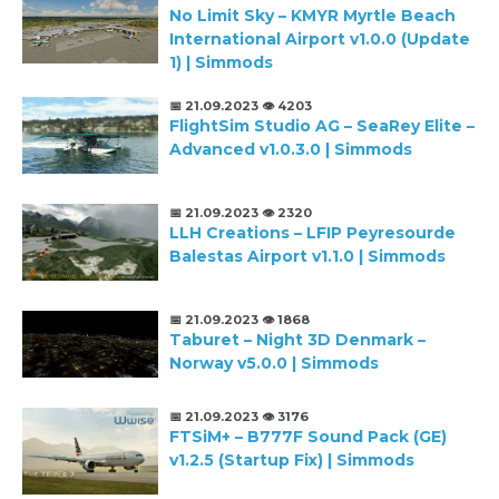
No Limit Sky – KMYR Myrtle Beach
International Airport v1.0.0 (Update
1) | Simmods
📅 21.09.2023
👁️ 4203
FlightSim Studio AG – SeaRey Elite –
Advanced v1.0.3.0 | Simmods
📅 21.09.2023
👁️ 2320
LLH Creations – LFIP Peyresourde
Balestas Airport v1.1.0 | Simmods
📅 21.09.2023
👁️ 1868
Taburet – Night 3D Denmark –
Norway v5.0.0 | Simmods
📅 21.09.2023
👁️ 3176
FTSiM+ – B777F Sound Pack (GE)
v1.2.5 (Startup Fix) | Simmods