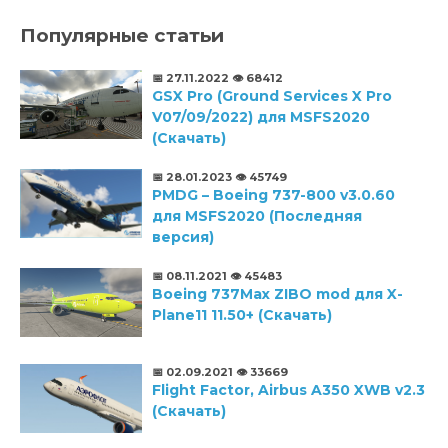
Популярные статьи
📅 27.11.2022
👁️ 68412
GSX Pro (Ground Services X Pro
V07/09/2022) для MSFS2020
(Скачать)
📅 28.01.2023
👁️ 45749
PMDG – Boeing 737-800 v3.0.60
для MSFS2020 (Последняя
версия)
📅 08.11.2021
👁️ 45483
Boeing 737Max ZIBO mod для X-
Plane11 11.50+ (Скачать)
📅 02.09.2021
👁️ 33669
Flight Factor, Airbus A350 XWB v2.3
(Скачать)