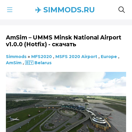
✈️ SIMMODS.RU
AmSim – UMMS Minsk National Airport
v1.0.0 (Hotfix) - скачать
Simmods
»
MFS2020
,
MSFS 2020 Airport
,
Europe
,
AmSim
,
🇧🇾 Belarus