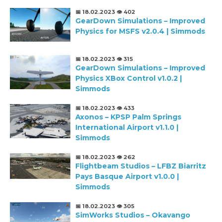
📅 18.02.2023
👁️ 402
GearDown Simulations – Improved
Physics for MSFS v2.0.4 | Simmods
📅 18.02.2023
👁️ 315
GearDown Simulations – Improved
Physics XBox Control v1.0.2 |
Simmods
📅 18.02.2023
👁️ 433
Axonos – KPSP Palm Springs
International Airport v1.1.0 |
Simmods
📅 18.02.2023
👁️ 262
Flightbeam Studios – LFBZ Biarritz
Pays Basque Airport v1.0.0 |
Simmods
📅 18.02.2023
👁️ 305
SimWorks Studios – Okavango