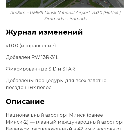
AmSim – UMMS Minsk National Airport v1.0.0 (Hotfix) |
Simmods - simmods
Журнал изменений
v1.0.0 (исправление):
Добавлен RW 13R-31L
Фиксированные SID и STAR
Добавлены процедуры для всех взлетно-
посадочных полос
Описание
Национальный аэропорт Минск (ранее
Минск-2) — главный международный аэропорт
Беларуси, расположенный в 42 км к востоку от