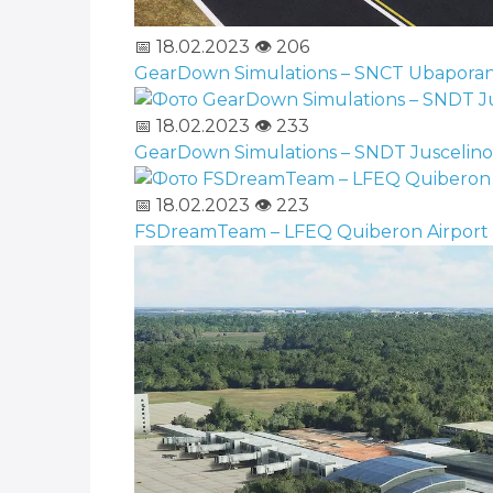
📅 18.02.2023
👁️ 206
GearDown Simulations – SNCT Ubaporang
📅 18.02.2023
👁️ 233
GearDown Simulations – SNDT Juscelino 
📅 18.02.2023
👁️ 223
FSDreamTeam – LFEQ Quiberon Airport v