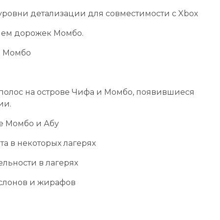
ровни детализации для совместимости с Xbox
ием дорожек Момбо.
е Момбо
 полос на острове Чифа и Момбо, появившиеся
ии.
е Момбо и Абу
а в некоторых лагерях
льности в лагерях
слонов и жирафов