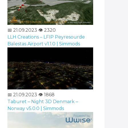
📅 21.09.2023
👁️ 2320
LLH Creations – LFIP Peyresourde
Balestas Airport v1.1.0 | Simmods
📅 21.09.2023
👁️ 1868
Taburet – Night 3D Denmark –
Norway v5.0.0 | Simmods