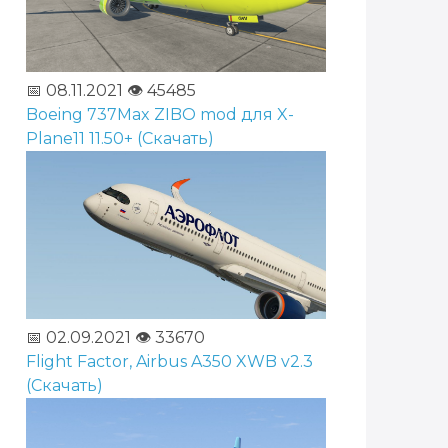
📅 08.11.2021
👁️ 45485
Boeing 737Max ZIBO mod для X-
Plane11 11.50+ (Скачать)
📅 02.09.2021
👁️ 33670
Flight Factor, Airbus A350 XWB v2.3
(Скачать)