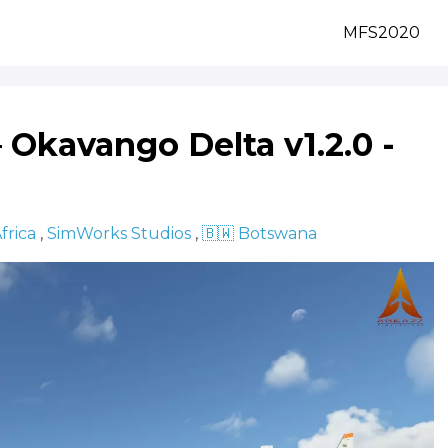
MFS2020
 Okavango Delta v1.2.0 -
frica
,
SimWorks Studios
,
🇧🇼 Botswana