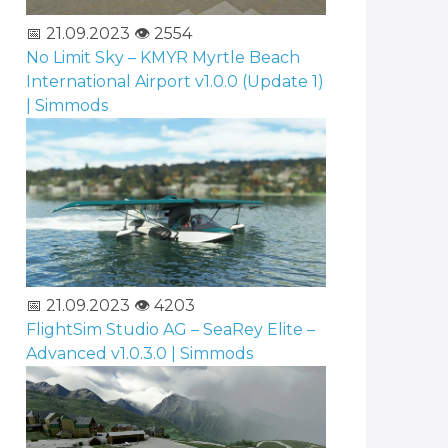
📅 21.09.2023
👁️ 2554
No Limit Sky – KMYR Myrtle Beach
International Airport v1.0.0 (Update 1)
| Simmods
📅 21.09.2023
👁️ 4203
FlightSim Studio AG – SeaRey Elite –
Advanced v1.0.3.0 | Simmods