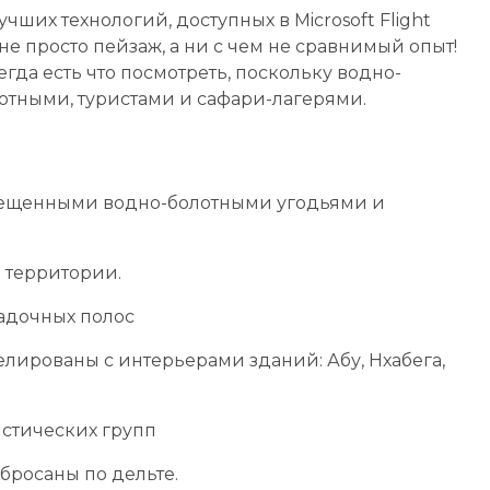
чших технологий, доступных в Microsoft Flight
 не просто пейзаж, а ни с чем не сравнимый опыт!
егда есть что посмотреть, поскольку водно-
отными, туристами и сафари-лагерями.
змещенными водно-болотными угодьями и
 территории.
адочных полос
елированы с интерьерами зданий: Абу, Нхабега,
стических групп
бросаны по дельте.