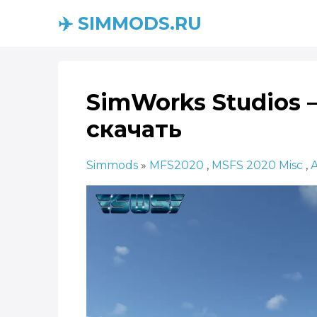
✈️ SIMMODS.RU
SimWorks Studios –
скачать
Simmods
»
MFS2020
,
MSFS 2020 Misc
,
A