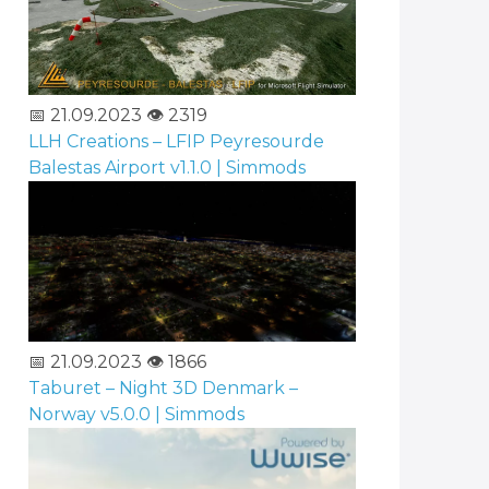
📅 21.09.2023
👁️ 2319
LLH Creations – LFIP Peyresourde
Balestas Airport v1.1.0 | Simmods
📅 21.09.2023
👁️ 1866
Taburet – Night 3D Denmark –
Norway v5.0.0 | Simmods