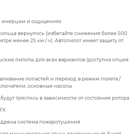
в инерции и ощущениях
кольца вернулось (избегайте снижения более 500
тре менее 25 км / ч). Автопилот имеет защиту от
ские пилоты для всех вариантов (доступна опция
валивание лопастей и переход в режим полета /
еключатели, основные насосы
будут трястись в зависимости от состояния ротора
VFX
едрена система пожаротушения
для микширования звука, приложение H: Event