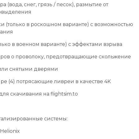
вода, снег, грязь / песок), размытие от
ловыделения
 (только в роскошном варианте) с возможностью
вания
ько в военном варианте) с эффектами взрыва
даров о проволоку, предотвращающие скольжение
 или снятыми дверями
ре (4) потрясающие ливреи в качестве 4K
ля скачивания на flightsim.to
тализированные системы:
Helionix