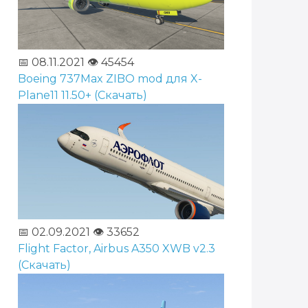
📅 08.11.2021
👁️ 45454
Boeing 737Max ZIBO mod для X-
Plane11 11.50+ (Скачать)
📅 02.09.2021
👁️ 33652
Flight Factor, Airbus A350 XWB v2.3
(Скачать)