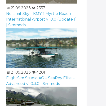
📅 21.09.2023
👁️ 2553
No Limit Sky – KMYR Myrtle Beach
International Airport v1.0.0 (Update 1)
| Simmods
📅 21.09.2023
👁️ 4201
FlightSim Studio AG – SeaRey Elite –
Advanced v1.0.3.0 | Simmods