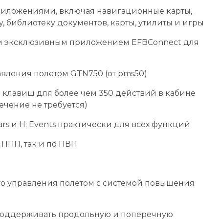
иложениями, включая навигационные карты,
y, библиотеку документов, карты, утилиты и игры
им эксклюзивным приложением EFBConnect для
авления полетом GTN750 (от pms50)
 клавиш для более чем 350 действий в кабине
чение не требуется)
rs и H: Events практически для всех функций
 ППП, так и по ПВП
го управления полетом с системой повышения
 поддерживать продольную и поперечную