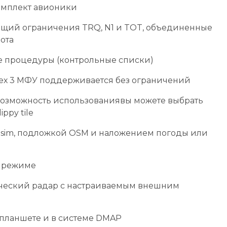
омплект авионики
ащий ограничения TRQ, N1 и TOT, объединенные
ота
 процедуры (контрольные списки)
сех 3 МФУ поддерживается без ограничений
возможность использованиявы можете выбрать
ppy tile
 sim, подложкой OSM и наложением погоды или
м режиме
еский радар с настраиваемым внешним
 планшете и в системе DMAP