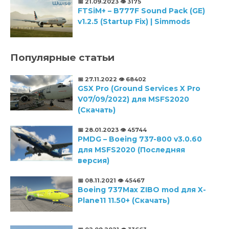
📅 21.09.2023
👁️ 3175
FTSiM+ – B777F Sound Pack (GE)
v1.2.5 (Startup Fix) | Simmods
Популярные статьи
📅 27.11.2022
👁️ 68402
GSX Pro (Ground Services X Pro
V07/09/2022) для MSFS2020
(Скачать)
📅 28.01.2023
👁️ 45744
PMDG – Boeing 737-800 v3.0.60
для MSFS2020 (Последняя
версия)
📅 08.11.2021
👁️ 45467
Boeing 737Max ZIBO mod для X-
Plane11 11.50+ (Скачать)