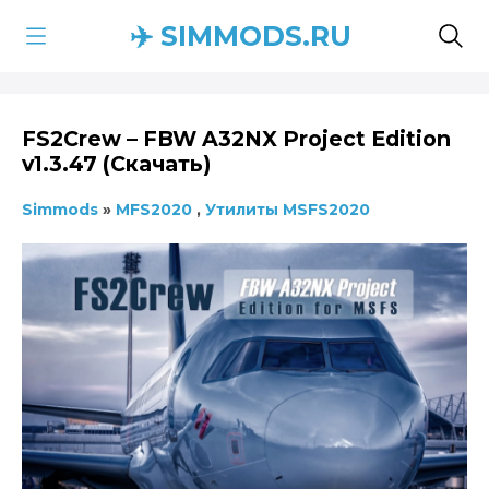
✈️ SIMMODS.RU
FS2Crew – FBW A32NX Project Edition
v1.3.47 (Скачать)
Simmods
»
MFS2020
,
Утилиты MSFS2020