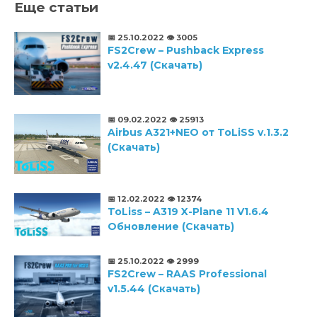
Еще статьи
📅 25.10.2022
👁️ 3005
FS2Crew – Pushback Express
v2.4.47 (Скачать)
📅 09.02.2022
👁️ 25913
Airbus A321+NEO от ToLiSS v.1.3.2
(Скачать)
📅 12.02.2022
👁️ 12374
ToLiss – A319 X-Plane 11 V1.6.4
Обновление (Скачать)
📅 25.10.2022
👁️ 2999
FS2Crew – RAAS Professional
v1.5.44 (Скачать)