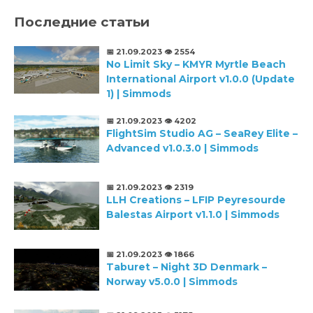
Последние статьи
📅 21.09.2023
👁️ 2554
No Limit Sky – KMYR Myrtle Beach
International Airport v1.0.0 (Update
1) | Simmods
📅 21.09.2023
👁️ 4202
FlightSim Studio AG – SeaRey Elite –
Advanced v1.0.3.0 | Simmods
📅 21.09.2023
👁️ 2319
LLH Creations – LFIP Peyresourde
Balestas Airport v1.1.0 | Simmods
📅 21.09.2023
👁️ 1866
Taburet – Night 3D Denmark –
Norway v5.0.0 | Simmods