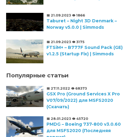
📅 21.09.2023
👁️ 1866
Taburet – Night 3D Denmark –
Norway v5.0.0 | Simmods
📅 21.09.2023
👁️ 3175
FTSiM+ – B777F Sound Pack (GE)
v1.2.5 (Startup Fix) | Simmods
Популярные статьи
📅 27.11.2022
👁️ 68373
GSX Pro (Ground Services X Pro
V07/09/2022) для MSFS2020
(Скачать)
📅 28.01.2023
👁️ 45720
PMDG – Boeing 737-800 v3.0.60
для MSFS2020 (Последняя
версия)