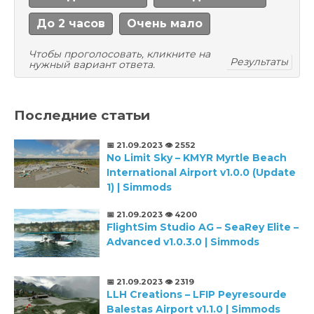
До 2 часов
Очень мало
Чтобы проголосовать, кликните на
Результаты
нужный вариант ответа.
Последние статьи
📅 21.09.2023
👁️ 2552
No Limit Sky – KMYR Myrtle Beach
International Airport v1.0.0 (Update
1) | Simmods
📅 21.09.2023
👁️ 4200
FlightSim Studio AG – SeaRey Elite –
Advanced v1.0.3.0 | Simmods
📅 21.09.2023
👁️ 2319
LLH Creations – LFIP Peyresourde
Balestas Airport v1.1.0 | Simmods