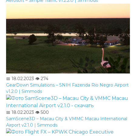
Aerosoft – Simple Traffic v1.2.2.0 | Simmods
📅 18.02.2023
👁️ 274
GearDown Simulations – SNIH Fazenda Rio Negro Airport
v1.2.0 | Simmods
📅 18.02.2023
👁️ 500
SamScene3D – Macau City & VMMC Macau International
Airport v2.1.0 | Simmods