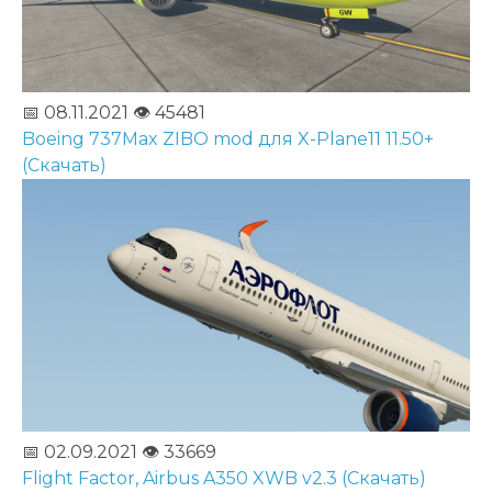
📅 08.11.2021
👁️ 45481
Boeing 737Max ZIBO mod для X-Plane11 11.50+
(Скачать)
📅 02.09.2021
👁️ 33669
Flight Factor, Airbus A350 XWB v2.3 (Скачать)