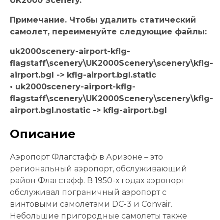
UK2000 Scenery.
Примечание. Чтобы удалить статический
самолет, переименуйте следующие файлы:
uk2000scenery-airport-kflg-
flagstaff\scenery\UK2000Scenery\scenery\kflg-
airport.bgl -> kflg-airport.bgl.static
• uk2000scenery-airport-kflg-
flagstaff\scenery\UK2000Scenery\scenery\kflg-
airport.bgl.nostatic -> kflg-airport.bgl
Описание
Аэропорт Флагстафф в Аризоне – это
региональный аэропорт, обслуживающий
район Флагстафф. В 1950-х годах аэропорт
обслуживал пограничный аэропорт с
винтовыми самолетами DC-3 и Convair.
Небольшие пригородные самолеты также