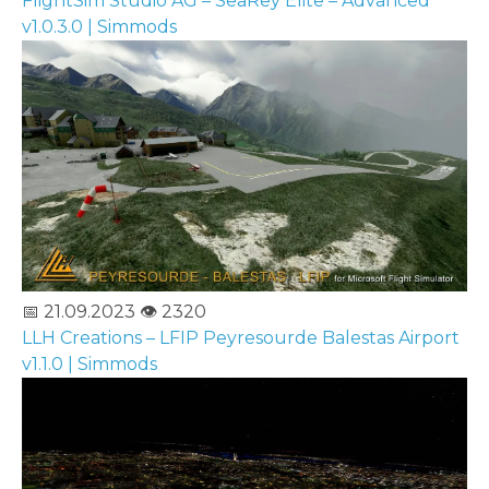
FlightSim Studio AG – SeaRey Elite – Advanced
v1.0.3.0 | Simmods
📅 21.09.2023
👁️ 2320
LLH Creations – LFIP Peyresourde Balestas Airport
v1.1.0 | Simmods