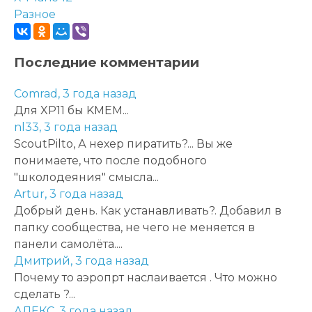
Разное
Последние комментарии
Comrad,
3 года назад
Для XP11 бы KMEM...
nl33,
3 года назад
ScoutPilto, А нехер пиратить?... Вы же
понимаете, что после подобного
"школодеяния" смысла...
Artur,
3 года назад
Добрый день. Как устанавливать?. Добавил в
папку сообщества, не чего не меняется в
панели самолёта....
Дмитрий,
3 года назад
Почему то аэропрт наслаивается . Что можно
сделать ?...
АЛЕКС,
3 года назад