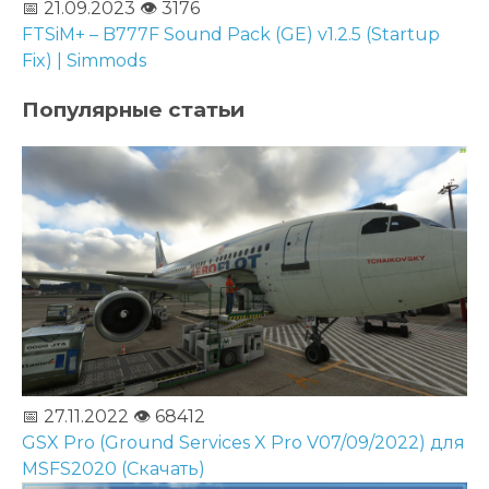
📅 21.09.2023
👁️ 3176
FTSiM+ – B777F Sound Pack (GE) v1.2.5 (Startup
Fix) | Simmods
Популярные статьи
📅 27.11.2022
👁️ 68412
GSX Pro (Ground Services X Pro V07/09/2022) для
MSFS2020 (Скачать)