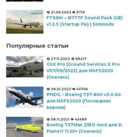
📅 21.09.2023
👁️ 3176
FTSiM+ – B777F Sound Pack (GE)
v1.2.5 (Startup Fix) | Simmods
Популярные статьи
📅 27.11.2022
👁️ 68417
GSX Pro (Ground Services X Pro
V07/09/2022) для MSFS2020
(Скачать)
📅 28.01.2023
👁️ 45756
PMDG – Boeing 737-800 v3.0.60
для MSFS2020 (Последняя
версия)
📅 08.11.2021
👁️ 45489
Boeing 737Max ZIBO mod для X-
Plane11 11.50+ (Скачать)