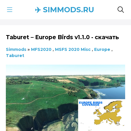
✈️ SIMMODS.RU
Taburet – Europe Birds v1.1.0 - скачать
Simmods
»
MFS2020
,
MSFS 2020 Misc
,
Europe
,
Taburet