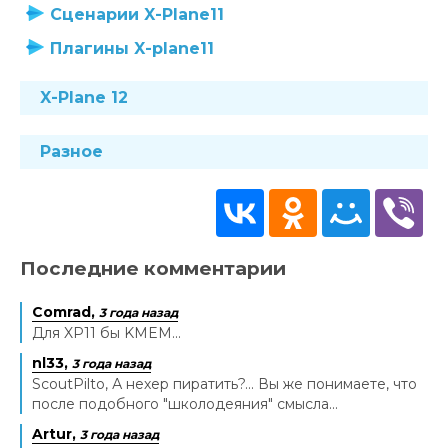
Сценарии X-Plane11
Плагины X-plane11
X-Plane 12
Разное
Последние комментарии
Comrad,
3 года назад
Для XP11 бы KMEM...
nl33,
3 года назад
ScoutPilto, А нехер пиратить?... Вы же понимаете, что
после подобного "школодеяния" смысла...
Artur,
3 года назад