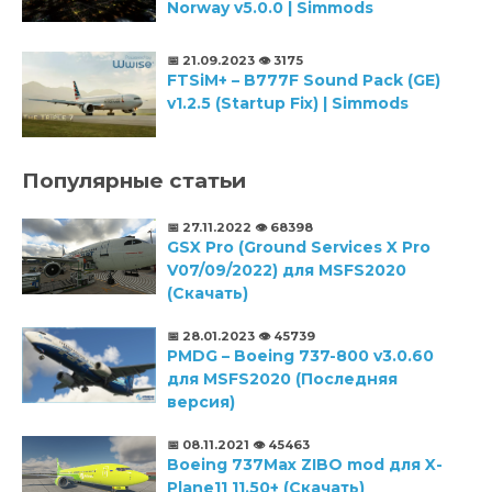
Norway v5.0.0 | Simmods
📅 21.09.2023
👁️ 3175
FTSiM+ – B777F Sound Pack (GE)
v1.2.5 (Startup Fix) | Simmods
Популярные статьи
📅 27.11.2022
👁️ 68398
GSX Pro (Ground Services X Pro
V07/09/2022) для MSFS2020
(Скачать)
📅 28.01.2023
👁️ 45739
PMDG – Boeing 737-800 v3.0.60
для MSFS2020 (Последняя
версия)
📅 08.11.2021
👁️ 45463
Boeing 737Max ZIBO mod для X-
Plane11 11.50+ (Скачать)