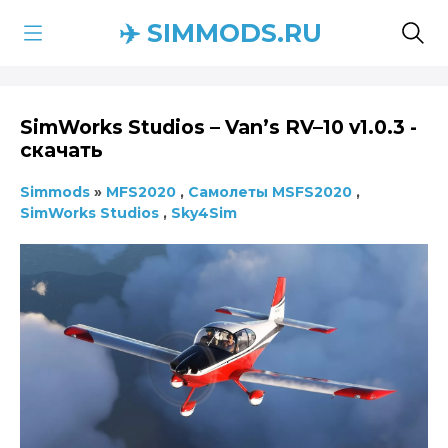
✈️ SIMMODS.RU
SimWorks Studios – Van’s RV–10 v1.0.3 -
скачать
Simmods
»
MFS2020
,
Самолеты MSFS2020
,
SimWorks Studios
,
Sky4Sim