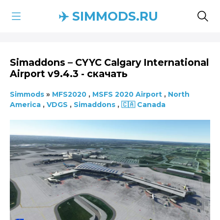
✈️ SIMMODS.RU
Simaddons – CYYC Calgary International
Airport v9.4.3 - скачать
Simmods
»
MFS2020
,
MSFS 2020 Airport
,
North
America
,
VDGS
,
Simaddons
,
🇨🇦 Canada