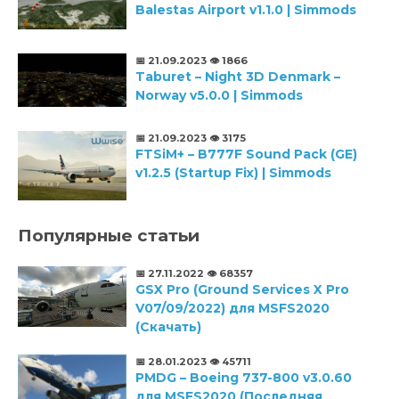
Balestas Airport v1.1.0 | Simmods
📅 21.09.2023
👁️ 1866
Taburet – Night 3D Denmark –
Norway v5.0.0 | Simmods
📅 21.09.2023
👁️ 3175
FTSiM+ – B777F Sound Pack (GE)
v1.2.5 (Startup Fix) | Simmods
Популярные статьи
📅 27.11.2022
👁️ 68357
GSX Pro (Ground Services X Pro
V07/09/2022) для MSFS2020
(Скачать)
📅 28.01.2023
👁️ 45711
PMDG – Boeing 737-800 v3.0.60
для MSFS2020 (Последняя