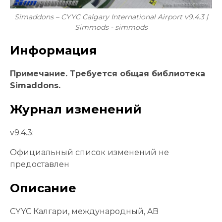
Simaddons – CYYC Calgary International Airport v9.4.3 |
Simmods - simmods
Информация
Примечание. Требуется общая библиотека
Simaddons.
Журнал изменений
v9.4.3:
Официальный список изменений не
предоставлен
Описание
CYYC Калгари, международный, AB