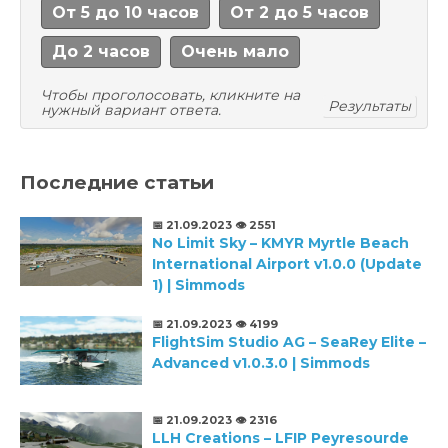
От 5 до 10 часов
От 2 до 5 часов
До 2 часов
Очень мало
Чтобы проголосовать, кликните на
Результаты
нужный вариант ответа.
Последние статьи
📅 21.09.2023
👁️ 2551
No Limit Sky – KMYR Myrtle Beach
International Airport v1.0.0 (Update
1) | Simmods
📅 21.09.2023
👁️ 4199
FlightSim Studio AG – SeaRey Elite –
Advanced v1.0.3.0 | Simmods
📅 21.09.2023
👁️ 2316
LLH Creations – LFIP Peyresourde