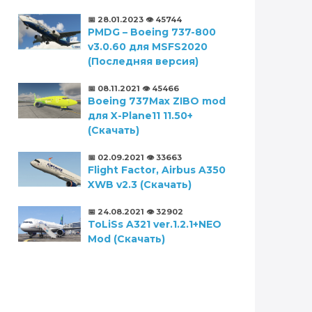
📅 28.01.2023
👁️ 45744
PMDG – Boeing 737-800
v3.0.60 для MSFS2020
(Последняя версия)
📅 08.11.2021
👁️ 45466
Boeing 737Max ZIBO mod
для X-Plane11 11.50+
(Скачать)
📅 02.09.2021
👁️ 33663
Flight Factor, Airbus A350
XWB v2.3 (Скачать)
📅 24.08.2021
👁️ 32902
ToLiSs A321 ver.1.2.1+NEO
Mod (Скачать)