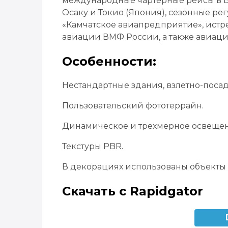
международные чартерные рейсы в Бан
Осаку и Токио (Япония), сезонные ре
«Камчатское авиапредприятие», истр
авиации ВМФ России, а также авиац
Особенности:
Нестандартные здания, взлетно-поса
Пользовательский фототеррайн.
Динамическое и трехмерное освещен
Текстуры PBR.
В декорациях использованы объекты 
Скачать с Rapidgator