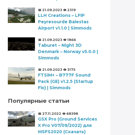
📅 21.09.2023
👁️ 2319
LLH Creations – LFIP
Peyresourde Balestas
Airport v1.1.0 | Simmods
📅 21.09.2023
👁️ 1866
Taburet – Night 3D
Denmark – Norway v5.0.0 |
Simmods
📅 21.09.2023
👁️ 3175
FTSiM+ – B777F Sound
Pack (GE) v1.2.5 (Startup
Fix) | Simmods
Популярные статьи
📅 27.11.2022
👁️ 68398
GSX Pro (Ground Services
X Pro V07/09/2022) для
MSFS2020 (Скачать)