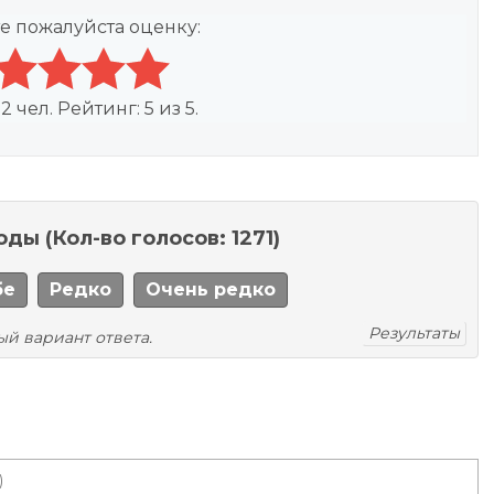
е пожалуйста оценку:
:
2
чел. Рейтинг:
5
из
5
.
моды
(Кол-во голосов: 1271)
бе
Редко
Очень редко
Результаты
ый вариант ответа.