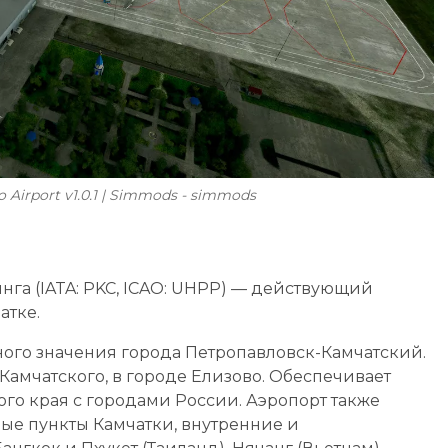
 Airport v1.0.1 | Simmods - simmods
нга (IATA: PKC, ICAO: UHPP) — действующий
атке.
го значения города Петропавловск-Камчатский.
-Камчатского, в городе Елизово. Обеспечивает
го края с городами России. Аэропорт также
ые пункты Камчатки, внутренние и