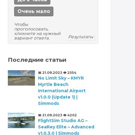
Очень мало
Чтобы
проголосовать,
кликните на нужный
Результаты
вариант ответа.
Последние статьи
📅 21.09.2023
👁️ 2554
No Limit Sky – KMYR
Myrtle Beach
International Airport
v1.0.0 (Update 1) |
Simmods
📅 21.09.2023
👁️ 4202
FlightSim Studio AG –
SeaRey Elite – Advanced
v1.0.3.0 | Simmods