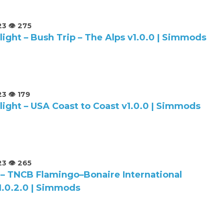
23
👁️ 275
light – Bush Trip – The Alps v1.0.0 | Simmods
23
👁️ 179
light – USA Coast to Coast v1.0.0 | Simmods
23
👁️ 265
 – TNCB Flamingo–Bonaire International
1.0.2.0 | Simmods