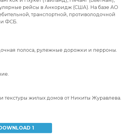
гкок и Пхукет (Таиланд), Нячанг (Вьетнам),
гулярные рейсы в Анкоридж (США). На базе АО
ебительной, транспортной, противолодочной
ии ФСБ.
дочная полоса, рулежные дорожки и перроны.
ие.
и текстуры жилых домов от Никиты Журавлева.
DOWNLOAD 1