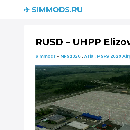
✈️ SIMMODS.RU
RUSD – UHPP Elizovo
Simmods
»
MFS2020
,
Asia
,
MSFS 2020 Air