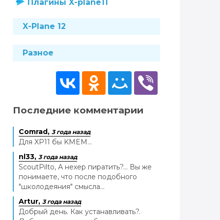
Плагины X-plane11
X-Plane 12
Разное
Последние комментарии
Comrad,
3 года назад
Для XP11 бы KMEM...
nl33,
3 года назад
ScoutPilto, А нехер пиратить?... Вы же
понимаете, что после подобного
"школодеяния" смысла...
Artur,
3 года назад
Добрый день. Как устанавливать?.