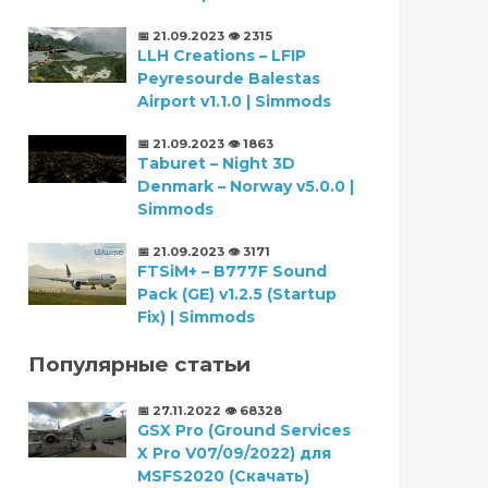
📅 21.09.2023
👁️ 2315
LLH Creations – LFIP
Peyresourde Balestas
Airport v1.1.0 | Simmods
📅 21.09.2023
👁️ 1863
Taburet – Night 3D
Denmark – Norway v5.0.0 |
Simmods
📅 21.09.2023
👁️ 3171
FTSiM+ – B777F Sound
Pack (GE) v1.2.5 (Startup
Fix) | Simmods
Популярные статьи
📅 27.11.2022
👁️ 68328
GSX Pro (Ground Services
X Pro V07/09/2022) для
MSFS2020 (Скачать)