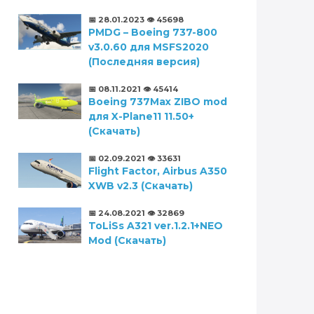
📅 28.01.2023
👁️ 45698
PMDG – Boeing 737-800
v3.0.60 для MSFS2020
(Последняя версия)
📅 08.11.2021
👁️ 45414
Boeing 737Max ZIBO mod
для X-Plane11 11.50+
(Скачать)
📅 02.09.2021
👁️ 33631
Flight Factor, Airbus A350
XWB v2.3 (Скачать)
📅 24.08.2021
👁️ 32869
ToLiSs A321 ver.1.2.1+NEO
Mod (Скачать)