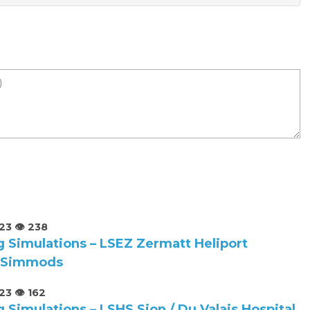
023
👁️ 238
 Simulations – LSEZ Zermatt Heliport
| Simmods
023
👁️ 162
Simulations – LSHS Sion / Du Valais Hospital