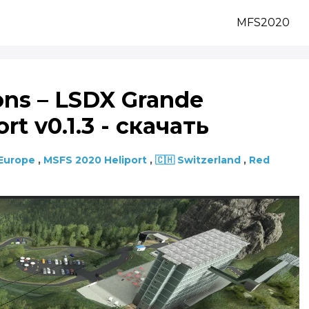
MFS2020
ons – LSDX Grande
t v0.1.3 - скачать
Europe
,
MSFS 2020 Heliport
,
🇨🇭 Switzerland
,
Red