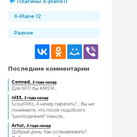
Плагины X-plane11
X-Plane 12
Разное
Последние комментарии
Comrad,
3 года назад
Для XP11 бы KMEM...
nl33,
3 года назад
ScoutPilto, А нехер пиратить?... Вы же
понимаете, что после подобного
"школодеяния" смысла...
Artur,
3 года назад
Добрый день. Как устанавливать?.