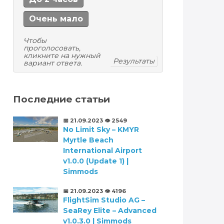
Очень мало
Чтобы
проголосовать,
кликните на нужный
Результаты
вариант ответа.
Последние статьи
📅 21.09.2023
👁️ 2549
No Limit Sky – KMYR
Myrtle Beach
International Airport
v1.0.0 (Update 1) |
Simmods
📅 21.09.2023
👁️ 4196
FlightSim Studio AG –
SeaRey Elite – Advanced
v1.0.3.0 | Simmods