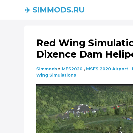
✈️ SIMMODS.RU
Red Wing Simulati
Dixence Dam Helipor
Simmods
»
MFS2020
,
MSFS 2020 Airport
,
Wing Simulations