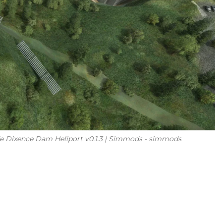
e Dixence Dam Heliport v0.1.3 | Simmods - simmods