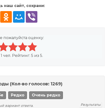
ь наш сайт, сохрани:
е пожалуйста оценку:
:
1
чел. Рейтинг:
5
из
5
.
моды
(Кол-во голосов: 1269)
бе
Редко
Очень редко
Результаты
ый вариант ответа.