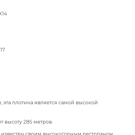
X14
17
, эта плотина является самой высокой
 высоту 285 метров.
, известен своим высокогорным рестораном.