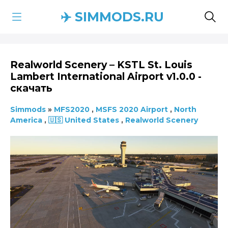
✈️ SIMMODS.RU
Realworld Scenery – KSTL St. Louis
Lambert International Airport v1.0.0 -
скачать
Simmods
»
MFS2020
,
MSFS 2020 Airport
,
North
America
,
🇺🇸 United States
,
Realworld Scenery