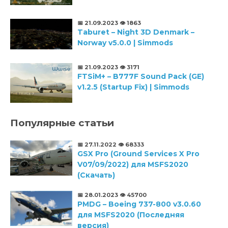
📅 21.09.2023
👁️ 1863
Taburet – Night 3D Denmark –
Norway v5.0.0 | Simmods
📅 21.09.2023
👁️ 3171
FTSiM+ – B777F Sound Pack (GE)
v1.2.5 (Startup Fix) | Simmods
Популярные статьи
📅 27.11.2022
👁️ 68333
GSX Pro (Ground Services X Pro
V07/09/2022) для MSFS2020
(Скачать)
📅 28.01.2023
👁️ 45700
PMDG – Boeing 737-800 v3.0.60
для MSFS2020 (Последняя
версия)