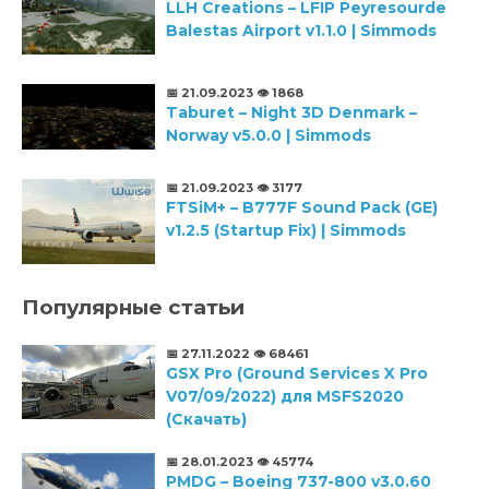
LLH Creations – LFIP Peyresourde
Balestas Airport v1.1.0 | Simmods
📅 21.09.2023
👁️ 1868
Taburet – Night 3D Denmark –
Norway v5.0.0 | Simmods
📅 21.09.2023
👁️ 3177
FTSiM+ – B777F Sound Pack (GE)
v1.2.5 (Startup Fix) | Simmods
Популярные статьи
📅 27.11.2022
👁️ 68461
GSX Pro (Ground Services X Pro
V07/09/2022) для MSFS2020
(Скачать)
📅 28.01.2023
👁️ 45774
PMDG – Boeing 737-800 v3.0.60