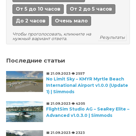
От 5 до 10 часов
От 2 до 5 часов
До 2 часов
Очень мало
Чтобы проголосовать, кликните на
Результаты
нужный вариант ответа.
Последние статьи
📅 21.09.2023
👁️ 2557
No Limit Sky – KMYR Myrtle Beach
International Airport v1.0.0 (Update
1) | Simmods
📅 21.09.2023
👁️ 4205
FlightSim Studio AG – SeaRey Elite –
Advanced v1.0.3.0 | Simmods
📅 21.09.2023
👁️ 2323