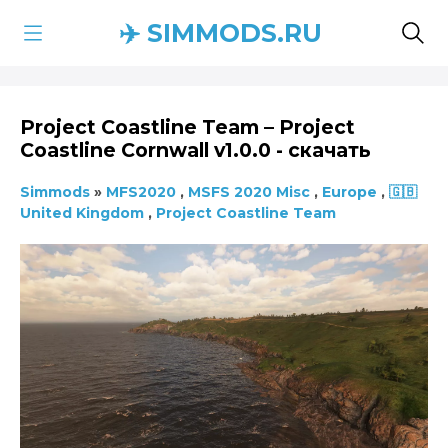
✈️ SIMMODS.RU
Project Coastline Team – Project
Coastline Cornwall v1.0.0 - скачать
Simmods
»
MFS2020
,
MSFS 2020 Misc
,
Europe
,
🇬🇧
United Kingdom
,
Project Coastline Team