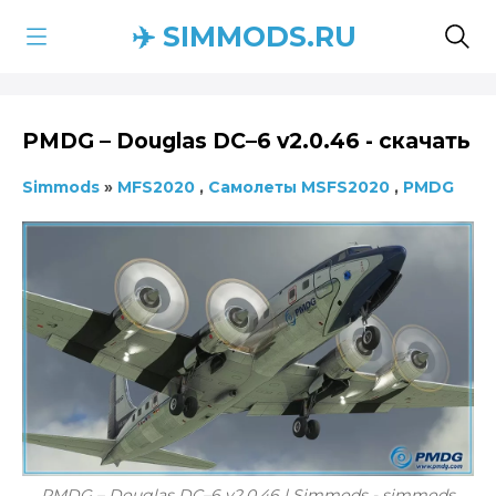
✈️ SIMMODS.RU
PMDG – Douglas DC–6 v2.0.46 - скачать
Simmods
»
MFS2020
,
Самолеты MSFS2020
,
PMDG
PMDG – Douglas DC–6 v2.0.46 | Simmods - simmods