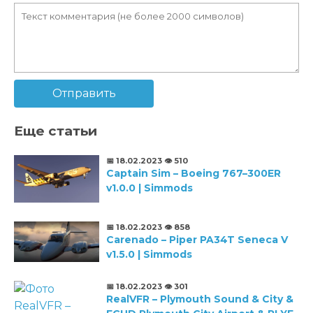
Отправить
Еще статьи
📅 18.02.2023
👁️ 510
Captain Sim – Boeing 767–300ER
v1.0.0 | Simmods
📅 18.02.2023
👁️ 858
Carenado – Piper PA34T Seneca V
v1.5.0 | Simmods
📅 18.02.2023
👁️ 301
RealVFR – Plymouth Sound & City &