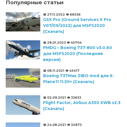
Популярные статьи
📅 27.11.2022
👁️ 68336
GSX Pro (Ground Services X Pro
V07/09/2022) для MSFS2020
(Скачать)
📅 28.01.2023
👁️ 45704
PMDG – Boeing 737-800 v3.0.60
для MSFS2020 (Последняя
версия)
📅 08.11.2021
👁️ 45417
Boeing 737Max ZIBO mod для X-
Plane11 11.50+ (Скачать)
📅 02.09.2021
👁️ 33633
Flight Factor, Airbus A350 XWB v2.3
(Скачать)
📅 24.08.2021
👁️ 32873