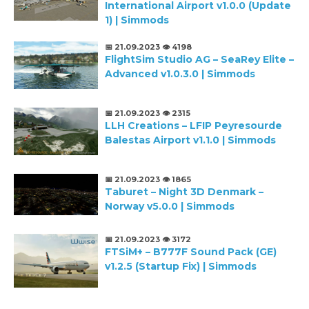
International Airport v1.0.0 (Update
1) | Simmods
📅 21.09.2023
👁️ 4198
FlightSim Studio AG – SeaRey Elite –
Advanced v1.0.3.0 | Simmods
📅 21.09.2023
👁️ 2315
LLH Creations – LFIP Peyresourde
Balestas Airport v1.1.0 | Simmods
📅 21.09.2023
👁️ 1865
Taburet – Night 3D Denmark –
Norway v5.0.0 | Simmods
📅 21.09.2023
👁️ 3172
FTSiM+ – B777F Sound Pack (GE)
v1.2.5 (Startup Fix) | Simmods