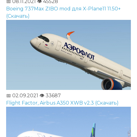
📅 08.11.2021
👁️ 45528
Boeing 737Max ZIBO mod для X-Plane11 11.50+
(Скачать)
📅 02.09.2021
👁️ 33687
Flight Factor, Airbus A350 XWB v2.3 (Скачать)