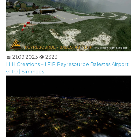
📅 21.09.2023
👁️ 2323
LLH Creations – LFIP Peyresourde Balestas Airport
v1.1.0 | Simmods