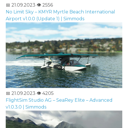
📅 21.09.2023
👁️ 2556
No Limit Sky – KMYR Myrtle Beach International
Airport v1.0.0 (Update 1) | Simmods
📅 21.09.2023
👁️ 4205
FlightSim Studio AG – SeaRey Elite – Advanced
v1.0.3.0 | Simmods