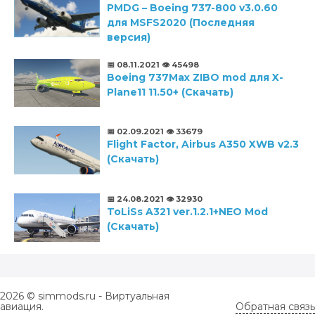
PMDG – Boeing 737-800 v3.0.60
для MSFS2020 (Последняя
версия)
📅 08.11.2021
👁️ 45498
Boeing 737Max ZIBO mod для X-
Plane11 11.50+ (Скачать)
📅 02.09.2021
👁️ 33679
Flight Factor, Airbus A350 XWB v2.3
(Скачать)
📅 24.08.2021
👁️ 32930
ToLiSs A321 ver.1.2.1+NEO Mod
(Скачать)
2026 © simmods.ru - Виртуальная
авиация.
Обратная связь