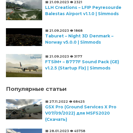
📅 21.09.2023
👁️ 2321
LLH Creations – LFIP Peyresourde
Balestas Airport v1.1.0 | Simmods
📅 21.09.2023
👁️ 1868
Taburet – Night 3D Denmark –
Norway v5.0.0 | Simmods
📅 21.09.2023
👁️ 3177
FTSiM+ – B777F Sound Pack (GE)
v1.2.5 (Startup Fix) | Simmods
Популярные статьи
📅 27.11.2022
👁️ 68425
GSX Pro (Ground Services X Pro
V07/09/2022) для MSFS2020
(Скачать)
📅 28.01.2023
👁️ 45758