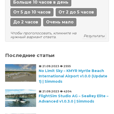
Больше 10 часов в день
От 5 до 10 часов
От 2 до 5 часов
До 2 часов
Очень мало
Чтобы проголосовать, кликните на
Результаты
нужный вариант ответа.
Последние статьи
📅 21.09.2023
👁️ 2555
No Limit Sky – KMYR Myrtle Beach
International Airport v1.0.0 (Update
1) | Simmods
📅 21.09.2023
👁️ 4204
FlightSim Studio AG – SeaRey Elite –
Advanced v1.0.3.0 | Simmods