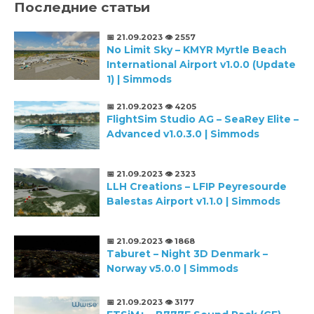
Последние статьи
📅 21.09.2023
👁️ 2557
No Limit Sky – KMYR Myrtle Beach
International Airport v1.0.0 (Update
1) | Simmods
📅 21.09.2023
👁️ 4205
FlightSim Studio AG – SeaRey Elite –
Advanced v1.0.3.0 | Simmods
📅 21.09.2023
👁️ 2323
LLH Creations – LFIP Peyresourde
Balestas Airport v1.1.0 | Simmods
📅 21.09.2023
👁️ 1868
Taburet – Night 3D Denmark –
Norway v5.0.0 | Simmods
📅 21.09.2023
👁️ 3177