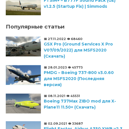
FTSiM+ – B777F Sound Pack (GE)
v1.2.5 (Startup Fix) | Simmods
Популярные статьи
📅 27.11.2022
👁️ 68460
GSX Pro (Ground Services X Pro
V07/09/2022) для MSFS2020
(Скачать)
📅 28.01.2023
👁️ 45773
PMDG – Boeing 737-800 v3.0.60
для MSFS2020 (Последняя
версия)
📅 08.11.2021
👁️ 45531
Boeing 737Max ZIBO mod для X-
Plane11 11.50+ (Скачать)
📅 02.09.2021
👁️ 33687
Flight Factor, Airbus A350 XWB v2.3