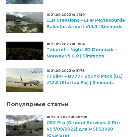
📅 21.09.2023
👁️ 2319
LLH Creations – LFIP Peyresourde
Balestas Airport v1.1.0 | Simmods
📅 21.09.2023
👁️ 1866
Taburet – Night 3D Denmark –
Norway v5.0.0 | Simmods
📅 21.09.2023
👁️ 3175
FTSiM+ – B777F Sound Pack (GE)
v1.2.5 (Startup Fix) | Simmods
Популярные статьи
📅 27.11.2022
👁️ 68398
GSX Pro (Ground Services X Pro
V07/09/2022) для MSFS2020
(Скачать)