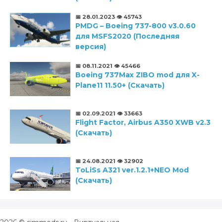
📅 28.01.2023
👁️ 45743
PMDG – Boeing 737-800 v3.0.60
для MSFS2020 (Последняя
версия)
📅 08.11.2021
👁️ 45466
Boeing 737Max ZIBO mod для X-
Plane11 11.50+ (Скачать)
📅 02.09.2021
👁️ 33663
Flight Factor, Airbus A350 XWB v2.3
(Скачать)
📅 24.08.2021
👁️ 32902
ToLiSs A321 ver.1.2.1+NEO Mod
(Скачать)