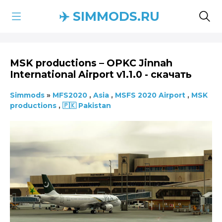
✈️ SIMMODS.RU
MSK productions – OPKC Jinnah
International Airport v1.1.0 - скачать
Simmods
»
MFS2020
,
Asia
,
MSFS 2020 Airport
,
MSK
productions
,
🇵🇰 Pakistan