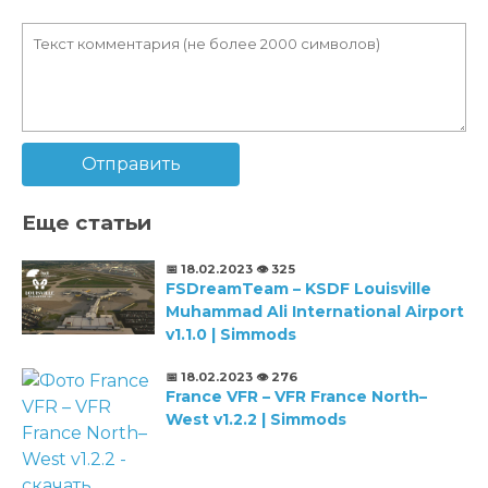
Отправить
Еще статьи
📅 18.02.2023
👁️ 325
FSDreamTeam – KSDF Louisville
Muhammad Ali International Airport
v1.1.0 | Simmods
📅 18.02.2023
👁️ 276
France VFR – VFR France North–
West v1.2.2 | Simmods