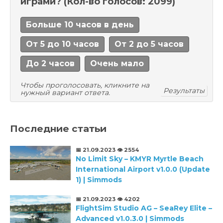
играми?
(Кол-во голосов: 2099)
Больше 10 часов в день
От 5 до 10 часов
От 2 до 5 часов
До 2 часов
Очень мало
Чтобы проголосовать, кликните на
Результаты
нужный вариант ответа.
Последние статьи
📅 21.09.2023
👁️ 2554
No Limit Sky – KMYR Myrtle Beach
International Airport v1.0.0 (Update
1) | Simmods
📅 21.09.2023
👁️ 4202
FlightSim Studio AG – SeaRey Elite –
Advanced v1.0.3.0 | Simmods