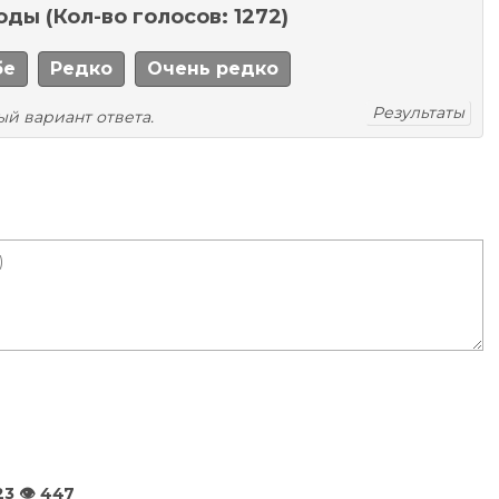
моды
(Кол-во голосов: 1272)
бе
Редко
Очень редко
Результаты
ый вариант ответа.
23
👁️ 447