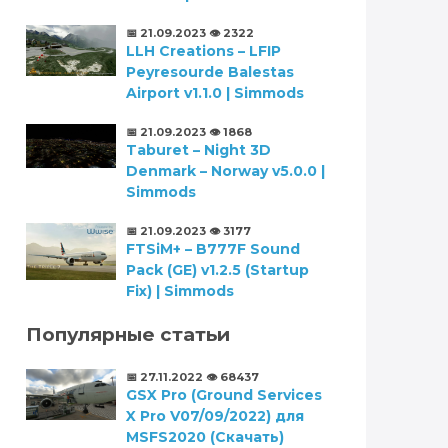
📅 21.09.2023
👁️ 2322
LLH Creations – LFIP
Peyresourde Balestas
Airport v1.1.0 | Simmods
📅 21.09.2023
👁️ 1868
Taburet – Night 3D
Denmark – Norway v5.0.0 |
Simmods
📅 21.09.2023
👁️ 3177
FTSiM+ – B777F Sound
Pack (GE) v1.2.5 (Startup
Fix) | Simmods
Популярные статьи
📅 27.11.2022
👁️ 68437
GSX Pro (Ground Services
X Pro V07/09/2022) для
MSFS2020 (Скачать)