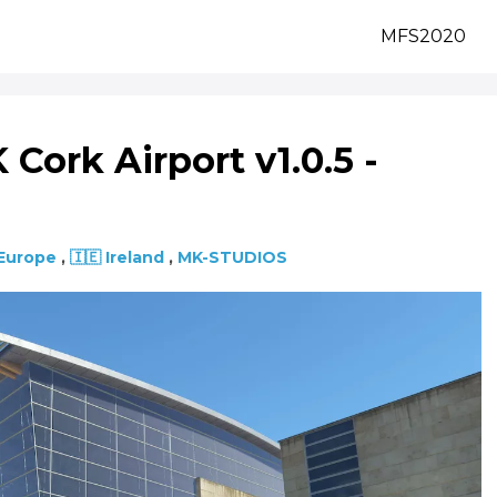
MFS2020
ork Airport v1.0.5 -
Europe
,
🇮🇪 Ireland
,
MK-STUDIOS