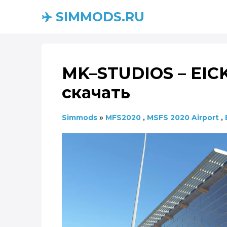
✈️ SIMMODS.RU
MK–STUDIOS – EICK C
скачать
Simmods
»
MFS2020
,
MSFS 2020 Airport
,