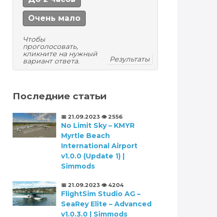
Очень мало
Чтобы
проголосовать,
кликните на нужный
Результаты
вариант ответа.
Последние статьи
📅 21.09.2023
👁️ 2556
No Limit Sky – KMYR
Myrtle Beach
International Airport
v1.0.0 (Update 1) |
Simmods
📅 21.09.2023
👁️ 4204
FlightSim Studio AG –
SeaRey Elite – Advanced
v1.0.3.0 | Simmods