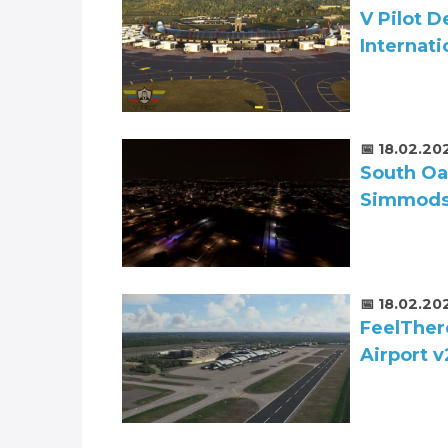
V Pilot 
Internati
📅 18.02.20
South Oa
Simmod
📅 18.02.20
FeelTher
Airport 