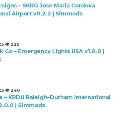
Designs – SKRG Jose Maria Cordova
onal Airport v0.2.2 | Simmods
23
👁️ 229
k Co – Emergency Lights USA v1.0.0 |
s
23
👁️ 240
e – KRDU Raleigh–Durham International
v2.0.0 | Simmods