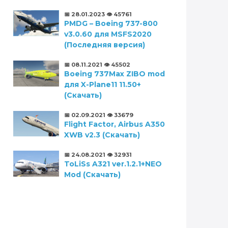
📅 28.01.2023
👁️ 45761
PMDG – Boeing 737-800
v3.0.60 для MSFS2020
(Последняя версия)
📅 08.11.2021
👁️ 45502
Boeing 737Max ZIBO mod
для X-Plane11 11.50+
(Скачать)
📅 02.09.2021
👁️ 33679
Flight Factor, Airbus A350
XWB v2.3 (Скачать)
📅 24.08.2021
👁️ 32931
ToLiSs A321 ver.1.2.1+NEO
Mod (Скачать)