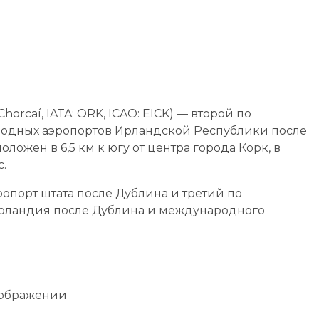
horcaí, IATA: ORK, ICAO: EICK) — второй по
родных аэропортов Ирландской Республики после
ожен в 6,5 км к югу от центра города Корк, в
.
ропорт штата после Дублина и третий по
Ирландия после Дублина и международного
зображении