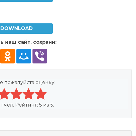
DOWNLOAD
ь наш сайт, сохрани:
е пожалуйста оценку:
:
1
чел. Рейтинг:
5
из
5
.