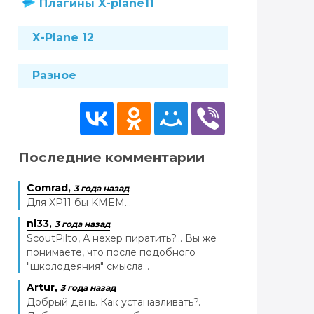
Плагины X-plane11
X-Plane 12
Разное
Последние комментарии
Comrad,
3 года назад
Для XP11 бы KMEM...
nl33,
3 года назад
ScoutPilto, А нехер пиратить?... Вы же
понимаете, что после подобного
"школодеяния" смысла...
Artur,
3 года назад
Добрый день. Как устанавливать?.