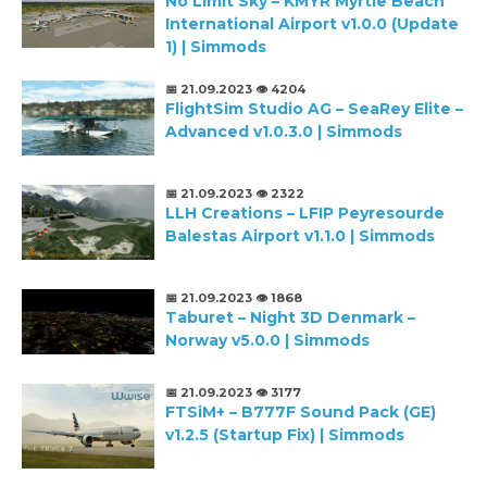
No Limit Sky – KMYR Myrtle Beach
International Airport v1.0.0 (Update
1) | Simmods
📅 21.09.2023
👁️ 4204
FlightSim Studio AG – SeaRey Elite –
Advanced v1.0.3.0 | Simmods
📅 21.09.2023
👁️ 2322
LLH Creations – LFIP Peyresourde
Balestas Airport v1.1.0 | Simmods
📅 21.09.2023
👁️ 1868
Taburet – Night 3D Denmark –
Norway v5.0.0 | Simmods
📅 21.09.2023
👁️ 3177
FTSiM+ – B777F Sound Pack (GE)
v1.2.5 (Startup Fix) | Simmods