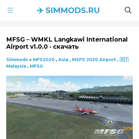
✈️ SIMMODS.RU
MFSG – WMKL Langkawi International
Airport v1.0.0 - скачать
Simmods
»
MFS2020
,
Asia
,
MSFS 2020 Airport
,
🇲🇾
Malaysia
,
MFSG