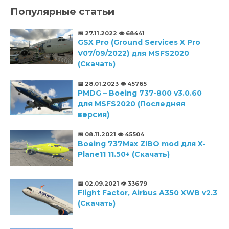
Популярные статьи
📅 27.11.2022
👁️ 68441
GSX Pro (Ground Services X Pro
V07/09/2022) для MSFS2020
(Скачать)
📅 28.01.2023
👁️ 45765
PMDG – Boeing 737-800 v3.0.60
для MSFS2020 (Последняя
версия)
📅 08.11.2021
👁️ 45504
Boeing 737Max ZIBO mod для X-
Plane11 11.50+ (Скачать)
📅 02.09.2021
👁️ 33679
Flight Factor, Airbus A350 XWB v2.3
(Скачать)