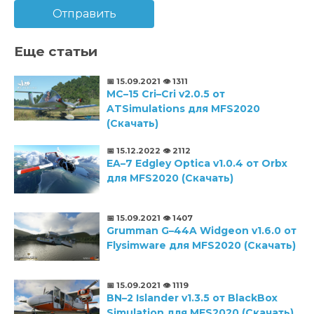
Отправить
Еще статьи
📅 15.09.2021
👁️ 1311
MC–15 Cri–Cri v2.0.5 от
ATSimulations для MFS2020
(Скачать)
📅 15.12.2022
👁️ 2112
EA–7 Edgley Optica v1.0.4 от Orbx
для MFS2020 (Скачать)
📅 15.09.2021
👁️ 1407
Grumman G–44A Widgeon v1.6.0 от
Flysimware для MFS2020 (Скачать)
📅 15.09.2021
👁️ 1119
BN–2 Islander v1.3.5 от BlackBox
Simulation для MFS2020 (Скачать)