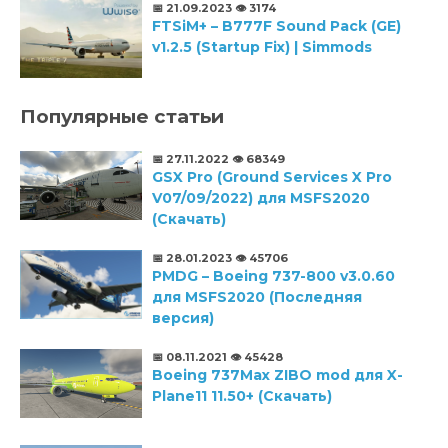
📅 21.09.2023
👁️ 3174
FTSiM+ – B777F Sound Pack (GE)
v1.2.5 (Startup Fix) | Simmods
Популярные статьи
📅 27.11.2022
👁️ 68349
GSX Pro (Ground Services X Pro
V07/09/2022) для MSFS2020
(Скачать)
📅 28.01.2023
👁️ 45706
PMDG – Boeing 737-800 v3.0.60
для MSFS2020 (Последняя
версия)
📅 08.11.2021
👁️ 45428
Boeing 737Max ZIBO mod для X-
Plane11 11.50+ (Скачать)