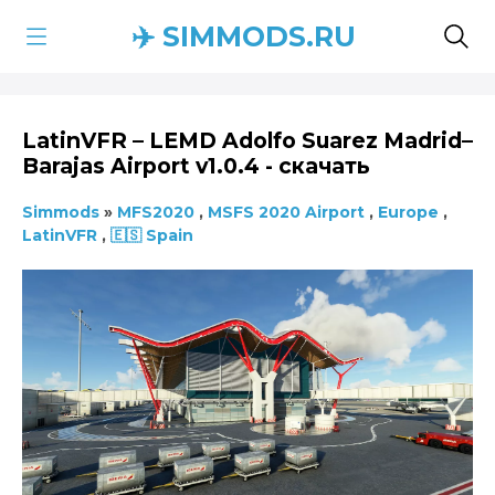
✈️ SIMMODS.RU
LatinVFR – LEMD Adolfo Suarez Madrid–
Barajas Airport v1.0.4 - скачать
Simmods
»
MFS2020
,
MSFS 2020 Airport
,
Europe
,
LatinVFR
,
🇪🇸 Spain