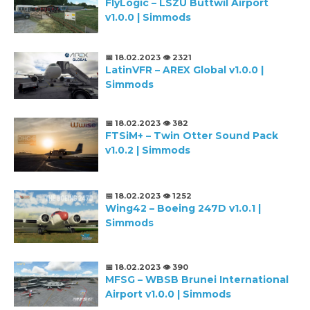
FlyLogic – LSZU Buttwil Airport
v1.0.0 | Simmods
📅 18.02.2023
👁️ 2321
LatinVFR – AREX Global v1.0.0 |
Simmods
📅 18.02.2023
👁️ 382
FTSiM+ – Twin Otter Sound Pack
v1.0.2 | Simmods
📅 18.02.2023
👁️ 1252
Wing42 – Boeing 247D v1.0.1 |
Simmods
📅 18.02.2023
👁️ 390
MFSG – WBSB Brunei International
Airport v1.0.0 | Simmods