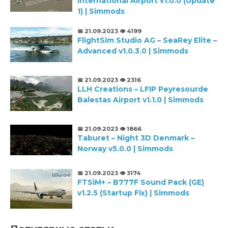
International Airport v1.0.0 (Update
1) | Simmods
📅 21.09.2023
👁️ 4199
FlightSim Studio AG – SeaRey Elite –
Advanced v1.0.3.0 | Simmods
📅 21.09.2023
👁️ 2316
LLH Creations – LFIP Peyresourde
Balestas Airport v1.1.0 | Simmods
📅 21.09.2023
👁️ 1866
Taburet – Night 3D Denmark –
Norway v5.0.0 | Simmods
📅 21.09.2023
👁️ 3174
FTSiM+ – B777F Sound Pack (GE)
v1.2.5 (Startup Fix) | Simmods