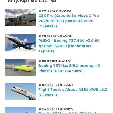
Популярные статьи
📅 27.11.2022
👁️ 68351
GSX Pro (Ground Services X Pro
V07/09/2022) для MSFS2020
(Скачать)
📅 28.01.2023
👁️ 45711
PMDG – Boeing 737-800 v3.0.60
для MSFS2020 (Последняя
версия)
📅 08.11.2021
👁️ 45436
Boeing 737Max ZIBO mod для X-
Plane11 11.50+ (Скачать)
📅 02.09.2021
👁️ 33640
Flight Factor, Airbus A350 XWB v2.3
(Скачать)
📅 24.08.2021
👁️ 32875