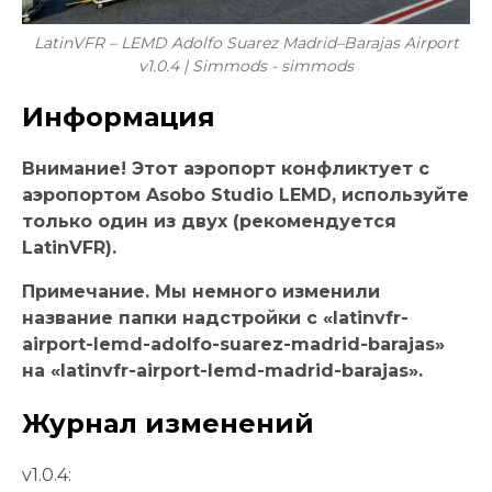
LatinVFR – LEMD Adolfo Suarez Madrid–Barajas Airport
v1.0.4 | Simmods - simmods
Информация
Внимание! Этот аэропорт конфликтует с
аэропортом Asobo Studio LEMD, используйте
только один из двух (рекомендуется
LatinVFR).
Примечание. Мы немного изменили
название папки надстройки с «latinvfr-
airport-lemd-adolfo-suarez-madrid-barajas»
на «latinvfr-airport-lemd-madrid-barajas».
Журнал изменений
v1.0.4: