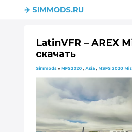
✈️ SIMMODS.RU
LatinVFR – AREX Mid
скачать
Simmods
»
MFS2020
,
Asia
,
MSFS 2020 Mis