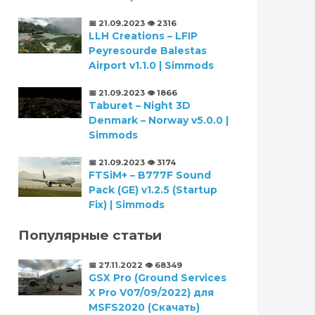
📅 21.09.2023
👁️ 2316
LLH Creations – LFIP
Peyresourde Balestas
Airport v1.1.0 | Simmods
📅 21.09.2023
👁️ 1866
Taburet – Night 3D
Denmark – Norway v5.0.0 |
Simmods
📅 21.09.2023
👁️ 3174
FTSiM+ – B777F Sound
Pack (GE) v1.2.5 (Startup
Fix) | Simmods
Популярные статьи
📅 27.11.2022
👁️ 68349
GSX Pro (Ground Services
X Pro V07/09/2022) для
MSFS2020 (Скачать)