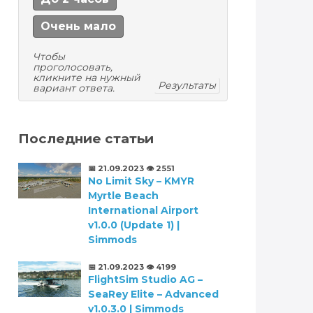
Очень мало
Чтобы
проголосовать,
кликните на нужный
Результаты
вариант ответа.
Последние статьи
📅 21.09.2023
👁️ 2551
No Limit Sky – KMYR
Myrtle Beach
International Airport
v1.0.0 (Update 1) |
Simmods
📅 21.09.2023
👁️ 4199
FlightSim Studio AG –
SeaRey Elite – Advanced
v1.0.3.0 | Simmods