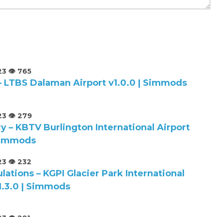
23
👁️ 765
– LTBS Dalaman Airport v1.0.0 | Simmods
23
👁️ 279
y – KBTV Burlington International Airport
 Simmods
23
👁️ 232
lations – KGPI Glacier Park International
1.3.0 | Simmods