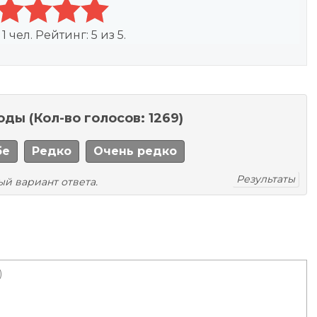
:
1
чел. Рейтинг:
5
из
5
.
моды
(Кол-во голосов: 1269)
бе
Редко
Очень редко
Результаты
ый вариант ответа.