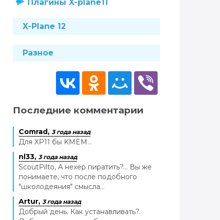
Плагины X-plane11
X-Plane 12
Разное
Последние комментарии
Comrad,
3 года назад
Для XP11 бы KMEM...
nl33,
3 года назад
ScoutPilto, А нехер пиратить?... Вы же
понимаете, что после подобного
"школодеяния" смысла...
Artur,
3 года назад
Добрый день. Как устанавливать?.