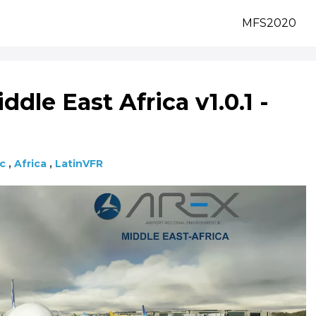
MFS2020
dle East Africa v1.0.1 -
c
,
Africa
,
LatinVFR