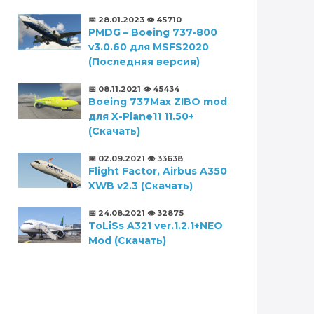
📅 28.01.2023
👁️ 45710
PMDG – Boeing 737-800
v3.0.60 для MSFS2020
(Последняя версия)
📅 08.11.2021
👁️ 45434
Boeing 737Max ZIBO mod
для X-Plane11 11.50+
(Скачать)
📅 02.09.2021
👁️ 33638
Flight Factor, Airbus A350
XWB v2.3 (Скачать)
📅 24.08.2021
👁️ 32875
ToLiSs A321 ver.1.2.1+NEO
Mod (Скачать)