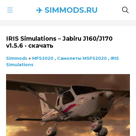
✈️ SIMMODS.RU
IRIS Simulations – Jabiru J160/J170
v1.5.6 - скачать
Simmods
»
MFS2020
,
Самолеты MSFS2020
,
IRIS
Simulations