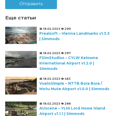
Отправить
Еще статьи
📅 18.02.2023
👁️ 299
Prealsoft – Vienna Landmarks v1.3.3
| Simmods
📅 18.02.2023
👁️ 297
FSimStudios – CYLW Kelowna
International Airport v1.2.0 |
Simmods
📅 18.02.2023
👁️ 463
VueloSimple – NTTB Bora Bora /
Motu Mute Airport v1.0.0 | Simmods
📅 18.02.2023
👁️ 288
AUscene – YLHI Lord Howe Island
Airport v1.1.1 | Simmods