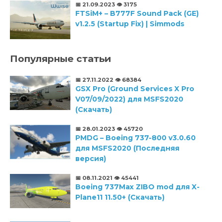
📅 21.09.2023
👁️ 3175
FTSiM+ – B777F Sound Pack (GE)
v1.2.5 (Startup Fix) | Simmods
Популярные статьи
📅 27.11.2022
👁️ 68384
GSX Pro (Ground Services X Pro
V07/09/2022) для MSFS2020
(Скачать)
📅 28.01.2023
👁️ 45720
PMDG – Boeing 737-800 v3.0.60
для MSFS2020 (Последняя
версия)
📅 08.11.2021
👁️ 45441
Boeing 737Max ZIBO mod для X-
Plane11 11.50+ (Скачать)