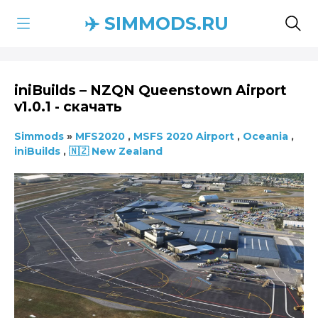
✈️ SIMMODS.RU
iniBuilds – NZQN Queenstown Airport
v1.0.1 - скачать
Simmods
»
MFS2020
,
MSFS 2020 Airport
,
Oceania
,
iniBuilds
,
🇳🇿 New Zealand