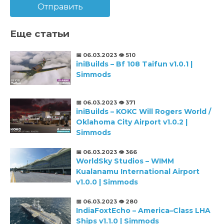
Отправить
Еще статьи
📅 06.03.2023
👁️ 510
iniBuilds – Bf 108 Taifun v1.0.1 |
Simmods
📅 06.03.2023
👁️ 371
iniBuilds – KOKC Will Rogers World /
Oklahoma City Airport v1.0.2 |
Simmods
📅 06.03.2023
👁️ 366
WorldSky Studios – WIMM
Kualanamu International Airport
v1.0.0 | Simmods
📅 06.03.2023
👁️ 280
IndiaFoxtEcho – America–Class LHA
Ships v1.1.0 | Simmods