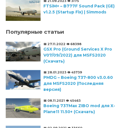
📅 21.09.2023
👁️ 3175
FTSiM+ – B777F Sound Pack (GE)
v1.2.5 (Startup Fix) | Simmods
Популярные статьи
📅 27.11.2022
👁️ 68398
GSX Pro (Ground Services X Pro
V07/09/2022) для MSFS2020
(Скачать)
📅 28.01.2023
👁️ 45739
PMDG – Boeing 737-800 v3.0.60
для MSFS2020 (Последняя
версия)
📅 08.11.2021
👁️ 45463
Boeing 737Max ZIBO mod для X-
Plane11 11.50+ (Скачать)