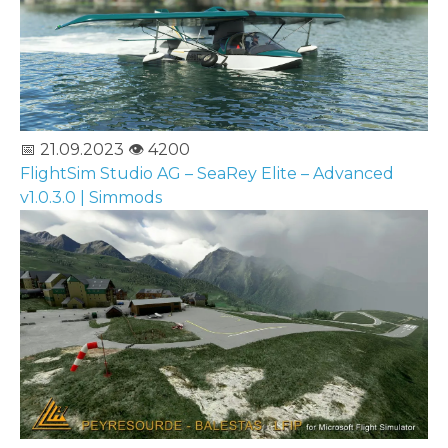
📅 21.09.2023
👁️ 4200
FlightSim Studio AG – SeaRey Elite – Advanced
v1.0.3.0 | Simmods