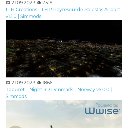
📅 21.09.2023
👁️ 2319
LLH Creations – LFIP Peyresourde Balestas Airport
v1.1.0 | Simmods
📅 21.09.2023
👁️ 1866
Taburet – Night 3D Denmark – Norway v5.0.0 |
Simmods