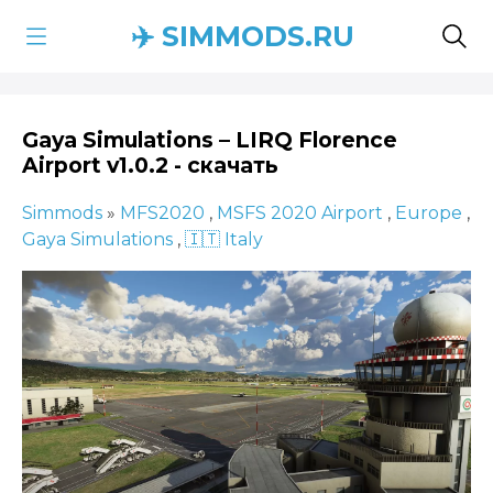
✈️ SIMMODS.RU
Gaya Simulations – LIRQ Florence
Airport v1.0.2 - скачать
Simmods
»
MFS2020
,
MSFS 2020 Airport
,
Europe
,
Gaya Simulations
,
🇮🇹 Italy