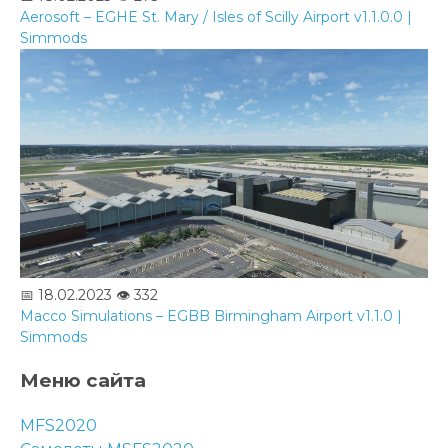
Aerosoft – EGHE St. Mary / Isles of Scilly Airport v1.1.0.0 |
Simmods
📅 18.02.2023
👁️ 332
Macco Simulations – EGBB Birmingham Airport v1.1.0 |
Simmods
Меню сайта
MFS2020