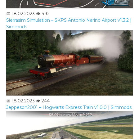
📅 18.02.2023
👁️ 492
Sierrasim Simulation – SKPS Antonio Narino Airport v1.3.2 |
Simmods
📅 18.02.2023
👁️ 244
Jeppeson2001 – Hogwarts Express Train v1.0.0 | Simmods