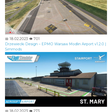
📅 18.02.2023
👁️ 701
Drzewiecki Design – EPMO Warsaw Modlin Airport v1.2.0 |
Simmods
📅 18.02.2023
👁️ 273