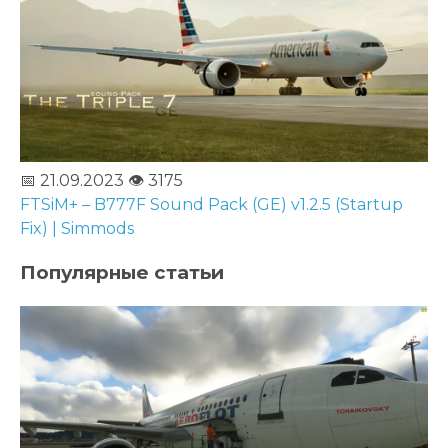
📅 21.09.2023
👁️ 3175
FTSiM+ – B777F Sound Pack (GE) v1.2.5 (Startup
Fix) | Simmods
Популярные статьи