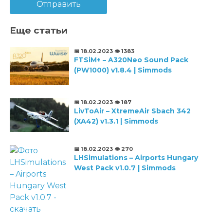
Отправить
Еще статьи
📅 18.02.2023
👁️ 1383
FTSiM+ – A320Neo Sound Pack
(PW1000) v1.8.4 | Simmods
📅 18.02.2023
👁️ 187
LivToAir – XtremeAir Sbach 342
(XA42) v1.3.1 | Simmods
📅 18.02.2023
👁️ 270
LHSimulations – Airports Hungary
West Pack v1.0.7 | Simmods