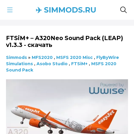
✈️ SIMMODS.RU
FTSiM+ – A320Neo Sound Pack (LEAP)
v1.3.3 - скачать
Simmods
»
MFS2020
,
MSFS 2020 Misc
,
FlyByWire
Simulations
,
Asobo Studio
,
FTSiM+
,
MSFS 2020
Sound Pack