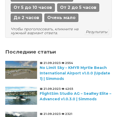
От 5 до 10 часов
От 2 до 5 часов
До 2 часов
Очень мало
Чтобы проголосовать, кликните на
Результаты
нужный вариант ответа.
Последние статьи
📅 21.09.2023
👁️ 2554
No Limit Sky – KMYR Myrtle Beach
International Airport v1.0.0 (Update
1) | Simmods
📅 21.09.2023
👁️ 4203
FlightSim Studio AG – SeaRey Elite –
Advanced v1.0.3.0 | Simmods
📅 21.09.2023
👁️ 2321