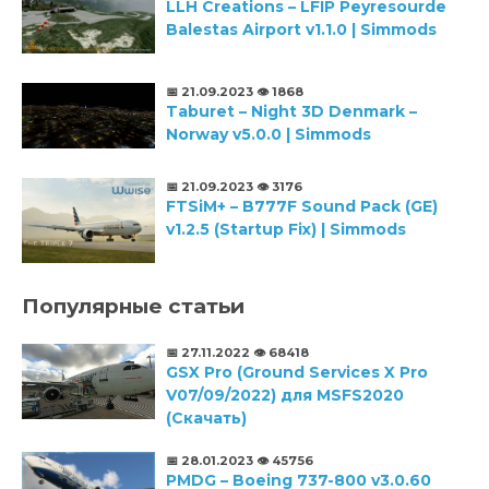
LLH Creations – LFIP Peyresourde
Balestas Airport v1.1.0 | Simmods
📅 21.09.2023
👁️ 1868
Taburet – Night 3D Denmark –
Norway v5.0.0 | Simmods
📅 21.09.2023
👁️ 3176
FTSiM+ – B777F Sound Pack (GE)
v1.2.5 (Startup Fix) | Simmods
Популярные статьи
📅 27.11.2022
👁️ 68418
GSX Pro (Ground Services X Pro
V07/09/2022) для MSFS2020
(Скачать)
📅 28.01.2023
👁️ 45756
PMDG – Boeing 737-800 v3.0.60