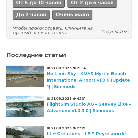
От 5 до 10 часов
От 2 до 5 часов
До 2 часов
Очень мало
Чтобы проголосовать, кликните на
Результаты
нужный вариант ответа.
Последние статьи
📅 21.09.2023
👁️ 2554
No Limit Sky – KMYR Myrtle Beach
International Airport v1.0.0 (Update
1) | Simmods
📅 21.09.2023
👁️ 4201
FlightSim Studio AG – SeaRey Elite –
Advanced v1.0.3.0 | Simmods
📅 21.09.2023
👁️ 2319
LLH Creations – LFIP Peyresourde