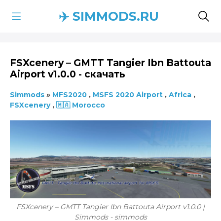
✈️ SIMMODS.RU
FSXcenery – GMTT Tangier Ibn Battouta
Airport v1.0.0 - скачать
Simmods
»
MFS2020
,
MSFS 2020 Airport
,
Africa
,
FSXcenery
,
🇲🇦 Morocco
FSXcenery – GMTT Tangier Ibn Battouta Airport v1.0.0 |
Simmods - simmods