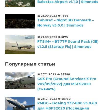
Balestas Airport v1.1.0 | Simmods
📅 21.09.2023
👁️ 1866
Taburet – Night 3D Denmark –
Norway v5.0.0 | Simmods
📅 21.09.2023
👁️ 3175
FTSiM+ – B777F Sound Pack (GE)
v1.2.5 (Startup Fix) | Simmods
Популярные статьи
📅 27.11.2022
👁️ 68398
GSX Pro (Ground Services X Pro
V07/09/2022) для MSFS2020
(Скачать)
📅 28.01.2023
👁️ 45739
PMDG – Boeing 737-800 v3.0.60
для MSFS2020 (Последняя