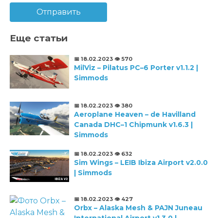
Отправить
Еще статьи
📅 18.02.2023
👁️ 570
MilViz – Pilatus PC–6 Porter v1.1.2 |
Simmods
📅 18.02.2023
👁️ 380
Aeroplane Heaven – de Havilland
Canada DHC–1 Chipmunk v1.6.3 |
Simmods
📅 18.02.2023
👁️ 632
Sim Wings – LEIB Ibiza Airport v2.0.0
| Simmods
📅 18.02.2023
👁️ 427
Orbx – Alaska Mesh & PAJN Juneau