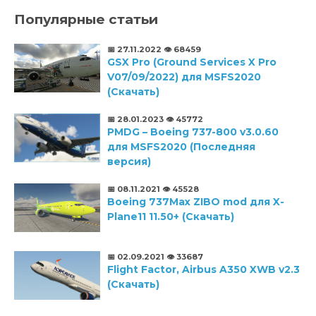
Популярные статьи
📅 27.11.2022
👁️ 68459
GSX Pro (Ground Services X Pro
V07/09/2022) для MSFS2020
(Скачать)
📅 28.01.2023
👁️ 45772
PMDG – Boeing 737-800 v3.0.60
для MSFS2020 (Последняя
версия)
📅 08.11.2021
👁️ 45528
Boeing 737Max ZIBO mod для X-
Plane11 11.50+ (Скачать)
📅 02.09.2021
👁️ 33687
Flight Factor, Airbus A350 XWB v2.3
(Скачать)