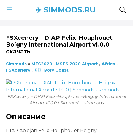
✈️ SIMMODS.RU
FSXcenery – DIAP Felix–Houphouet–
Boigny International Airport v1.0.0 -
скачать
Simmods
»
MFS2020
,
MSFS 2020 Airport
,
Africa
,
FSXcenery
,
🇨🇮 Ivory Coast
FSXcenery – DIAP Felix–Houphouet–Boigny International
Airport v1.0.0 | Simmods - simmods
Описание
DIAP Abidjan Felix Houphouet Boigny