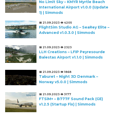
No Limit Sky – KMYR Myrtle Beach
International Airport v1.0.0 (Update
1) | Simmods
📅 21.09.2023
👁️ 4205
FlightSim Studio AG – SeaRey Elite –
Advanced v1.0.3.0 | Simmods
📅 21.09.2023
👁️ 2323
LLH Creations – LFIP Peyresourde
Balestas Airport v1.1.0 | Simmods
📅 21.09.2023
👁️ 1868
Taburet – Night 3D Denmark –
Norway v5.0.0 | Simmods
📅 21.09.2023
👁️ 3177
FTSiM+ – B777F Sound Pack (GE)
v1.2.5 (Startup Fix) | Simmods