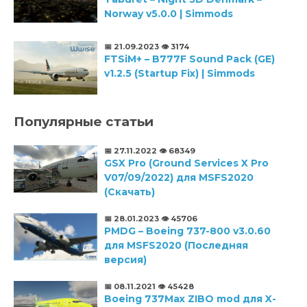
Norway v5.0.0 | Simmods
📅 21.09.2023
👁️ 3174
FTSiM+ – B777F Sound Pack (GE)
v1.2.5 (Startup Fix) | Simmods
Популярные статьи
📅 27.11.2022
👁️ 68349
GSX Pro (Ground Services X Pro
V07/09/2022) для MSFS2020
(Скачать)
📅 28.01.2023
👁️ 45706
PMDG – Boeing 737-800 v3.0.60
для MSFS2020 (Последняя
версия)
📅 08.11.2021
👁️ 45428
Boeing 737Max ZIBO mod для X-