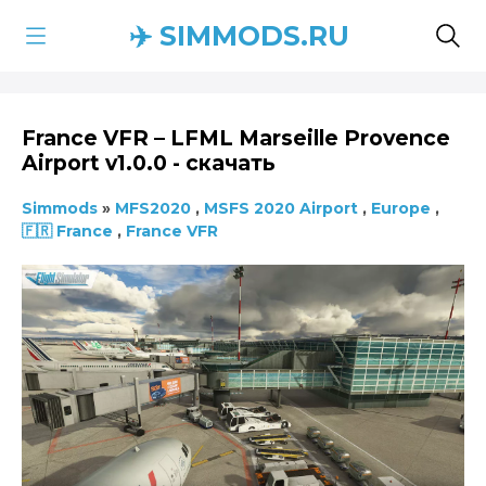
✈️ SIMMODS.RU
France VFR – LFML Marseille Provence
Airport v1.0.0 - скачать
Simmods
»
MFS2020
,
MSFS 2020 Airport
,
Europe
,
🇫🇷 France
,
France VFR