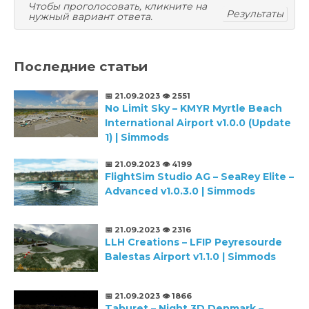
Чтобы проголосовать, кликните на
Результаты
нужный вариант ответа.
Последние статьи
📅 21.09.2023
👁️ 2551
No Limit Sky – KMYR Myrtle Beach
International Airport v1.0.0 (Update
1) | Simmods
📅 21.09.2023
👁️ 4199
FlightSim Studio AG – SeaRey Elite –
Advanced v1.0.3.0 | Simmods
📅 21.09.2023
👁️ 2316
LLH Creations – LFIP Peyresourde
Balestas Airport v1.1.0 | Simmods
📅 21.09.2023
👁️ 1866
Taburet – Night 3D Denmark –