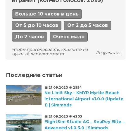
играми?
(Кол-во голосов: 2099)
Больше 10 часов в день
От 5 до 10 часов
От 2 до 5 часов
До 2 часов
Очень мало
Чтобы проголосовать, кликните на
Результаты
нужный вариант ответа.
Последние статьи
📅 21.09.2023
👁️ 2554
No Limit Sky – KMYR Myrtle Beach
International Airport v1.0.0 (Update
1) | Simmods
📅 21.09.2023
👁️ 4203
FlightSim Studio AG – SeaRey Elite –
Advanced v1.0.3.0 | Simmods