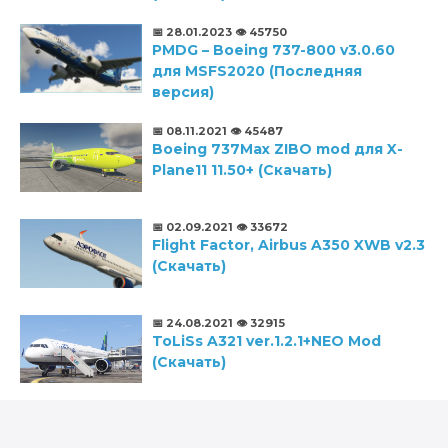
📅 28.01.2023
👁️ 45750
PMDG – Boeing 737-800 v3.0.60
для MSFS2020 (Последняя
версия)
📅 08.11.2021
👁️ 45487
Boeing 737Max ZIBO mod для X-
Plane11 11.50+ (Скачать)
📅 02.09.2021
👁️ 33672
Flight Factor, Airbus A350 XWB v2.3
(Скачать)
📅 24.08.2021
👁️ 32915
ToLiSs A321 ver.1.2.1+NEO Mod
(Скачать)