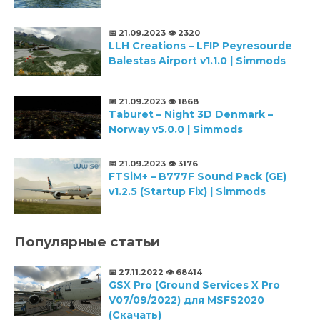
📅 21.09.2023
👁️ 2320
LLH Creations – LFIP Peyresourde
Balestas Airport v1.1.0 | Simmods
📅 21.09.2023
👁️ 1868
Taburet – Night 3D Denmark –
Norway v5.0.0 | Simmods
📅 21.09.2023
👁️ 3176
FTSiM+ – B777F Sound Pack (GE)
v1.2.5 (Startup Fix) | Simmods
Популярные статьи
📅 27.11.2022
👁️ 68414
GSX Pro (Ground Services X Pro
V07/09/2022) для MSFS2020
(Скачать)