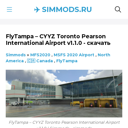
✈️ SIMMODS.RU
FlyTampa – CYYZ Toronto Pearson
International Airport v1.1.0 - скачать
Simmods
»
MFS2020
,
MSFS 2020 Airport
,
North
America
,
🇨🇦 Canada
,
FlyTampa
FlyTampa – CYYZ Toronto Pearson International Airport