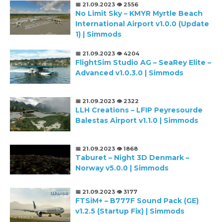
📅 21.09.2023
👁️ 2556
No Limit Sky – KMYR Myrtle Beach
International Airport v1.0.0 (Update
1) | Simmods
📅 21.09.2023
👁️ 4204
FlightSim Studio AG – SeaRey Elite –
Advanced v1.0.3.0 | Simmods
📅 21.09.2023
👁️ 2322
LLH Creations – LFIP Peyresourde
Balestas Airport v1.1.0 | Simmods
📅 21.09.2023
👁️ 1868
Taburet – Night 3D Denmark –
Norway v5.0.0 | Simmods
📅 21.09.2023
👁️ 3177
FTSiM+ – B777F Sound Pack (GE)
v1.2.5 (Startup Fix) | Simmods