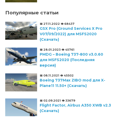
Популярные статьи
📅 27.11.2022
👁️ 68437
GSX Pro (Ground Services X Pro
V07/09/2022) для MSFS2020
(Скачать)
📅 28.01.2023
👁️ 45761
PMDG – Boeing 737-800 v3.0.60
для MSFS2020 (Последняя
версия)
📅 08.11.2021
👁️ 45502
Boeing 737Max ZIBO mod для X-
Plane11 11.50+ (Скачать)
📅 02.09.2021
👁️ 33679
Flight Factor, Airbus A350 XWB v2.3
(Скачать)