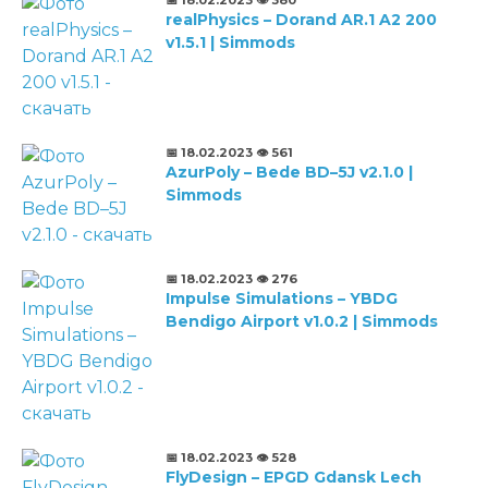
realPhysics – Dorand AR.1 A2 200
v1.5.1 | Simmods
📅 18.02.2023
👁️ 561
AzurPoly – Bede BD–5J v2.1.0 |
Simmods
📅 18.02.2023
👁️ 276
Impulse Simulations – YBDG
Bendigo Airport v1.0.2 | Simmods
📅 18.02.2023
👁️ 528
FlyDesign – EPGD Gdansk Lech