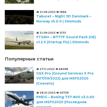
📅 21.09.2023
👁️ 1866
Taburet – Night 3D Denmark –
Norway v5.0.0 | Simmods
📅 21.09.2023
👁️ 3175
FTSiM+ – B777F Sound Pack (GE)
v1.2.5 (Startup Fix) | Simmods
Популярные статьи
📅 27.11.2022
👁️ 68398
GSX Pro (Ground Services X Pro
V07/09/2022) для MSFS2020
(Скачать)
📅 28.01.2023
👁️ 45739
PMDG – Boeing 737-800 v3.0.60
для MSFS2020 (Последняя