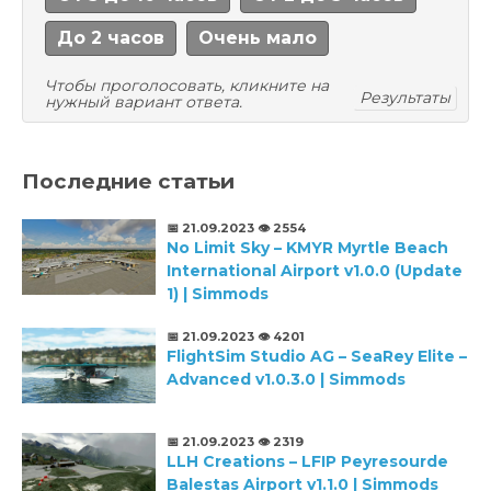
До 2 часов
Очень мало
Чтобы проголосовать, кликните на
Результаты
нужный вариант ответа.
Последние статьи
📅 21.09.2023
👁️ 2554
No Limit Sky – KMYR Myrtle Beach
International Airport v1.0.0 (Update
1) | Simmods
📅 21.09.2023
👁️ 4201
FlightSim Studio AG – SeaRey Elite –
Advanced v1.0.3.0 | Simmods
📅 21.09.2023
👁️ 2319
LLH Creations – LFIP Peyresourde
Balestas Airport v1.1.0 | Simmods