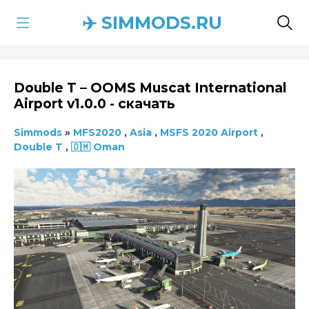
✈️ SIMMODS.RU
Double T – OOMS Muscat International
Airport v1.0.0 - скачать
Simmods
»
MFS2020
,
Asia
,
MSFS 2020 Airport
,
Double T
,
🇴🇲 Oman